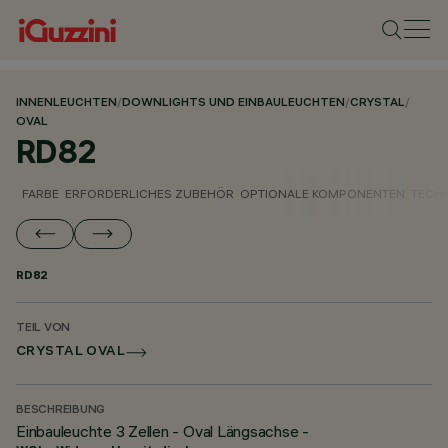
INNENLEUCHTEN
/
DOWNLIGHTS UND EINBAULEUCHTEN
/
CRYSTAL
/
OVAL
RD82
FARBE
ERFORDERLICHES ZUBEHÖR
OPTIONALE KOMPONENTEN
TECH
RD82
TEIL VON
CRYSTAL OVAL
BESCHREIBUNG
Einbauleuchte 3 Zellen - Oval Längsachse -