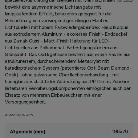
spezielle Ausführung der Blenden mit Mehrfachlinsen für LED
bewirkt eine asymmetrische Lichtausgabe mit
längslaufendem Effekt, besonders geeignet für die
Beleuchtung von vorwiegend geradlinigen Flächen.
Lichtquellen mit hohem Farbwiedergabeindex. Hauptkorpus
aus extrudiertem Aluminium - eloxiertes Finish - Enddeckel
aus Zamak-Guss - Matt-Finish Halterung für LED-
Lichtquellen aus Polkarbonat. Befestigungsfedern aus
Stahldraht. Das Optikgehäuse besteht aus einem Raster aus
strukturiertem, durchscheinendem Metacrylat mit
katadioptrischem System (patentierte Opti Beam Diamond-
Optik) - ohne galvanische Oberflächenbehandlung - mit
hochglanzbeschichteter Abdeckung aus PP Die als Zubehör
lieferbaren Verkabelungskomponenten ermöglichen auch den
Einsatz von mehreren Einbauleuchten mit einer
Versorgungseinheit.
ABMESSUNGEN
196x76
Allgemein (mm)