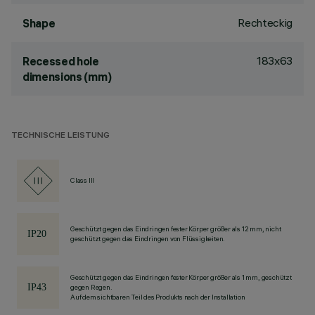
Rechteckig
Shape
183x63
Recessed hole
dimensions (mm)
TECHNISCHE LEISTUNG
Class III
Geschützt gegen das Eindringen fester Körper größer als 12 mm, nicht
geschützt gegen das Eindringen von Flüssigkeiten.
Geschützt gegen das Eindringen fester Körper größer als 1 mm, geschützt
gegen Regen.
Auf dem sichtbaren Teil des Produkts nach der Installation