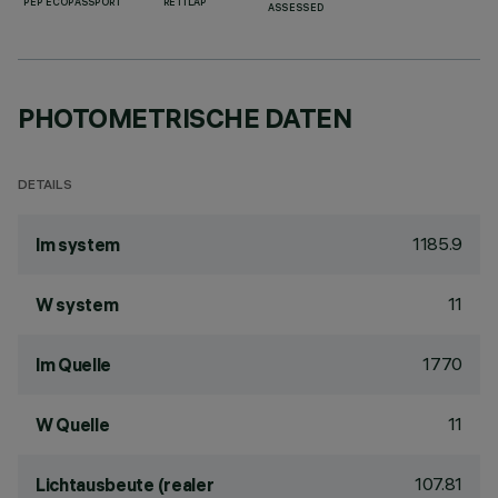
PEP ECOPASSPORT
RETILAP
ASSESSED
PHOTOMETRISCHE DATEN
DETAILS
1185.9
lm system
11
W system
1770
lm Quelle
11
W Quelle
107.81
Lichtausbeute (realer