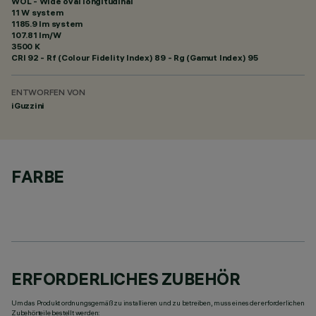
WOL - Wide oval longitudinal
11 W system
1185.9 lm system
107.81 lm/W
3500 K
CRI
92
- Rf (Colour Fidelity Index) 89 - Rg (Gamut Index) 95
ENTWORFEN VON
iGuzzini
FARBE
ERFORDERLICHES ZUBEHÖR
Um das Produkt ordnungsgemäß zu installieren und zu betreiben, muss eines der erforderlichen
Zubehörteile bestellt werden: