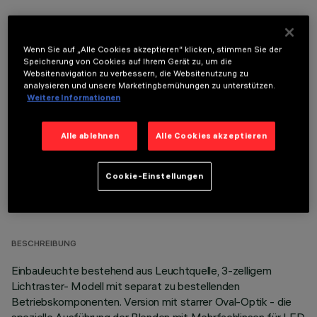
Wenn Sie auf „Alle Cookies akzeptieren“ klicken, stimmen Sie der
Speicherung von Cookies auf Ihrem Gerät zu, um die
Websitenavigation zu verbessern, die Websitenutzung zu
OPTIONALE KOMPONENTEN
analysieren und unsere Marketingbemühungen zu unterstützen.
Weitere Informationen
Alle ablehnen
Alle Cookies akzeptieren
Cookie-Einstellungen
TECHNISCHE DATEN
LETZTES UPDATE: 05.08.2026
BESCHREIBUNG
Einbauleuchte bestehend aus Leuchtquelle, 3-zelligem
Lichtraster- Modell mit separat zu bestellenden
Betriebskomponenten. Version mit starrer Oval-Optik - die