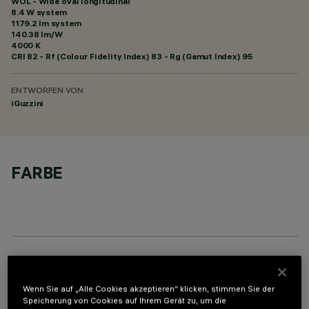
WOL - Wide oval longitudinal
8.4 W system
1179.2 lm system
140.38 lm/W
4000 K
CRI
82
- Rf (Colour Fidelity Index) 83 - Rg (Gamut Index) 95
ENTWORFEN VON
iGuzzini
FARBE
ERFORDERLICHES ZUBEHÖR
Wenn Sie auf „Alle Cookies akzeptieren“ klicken, stimmen Sie der
Um das Produkt ordnungsgemäß zu installieren und zu betreiben, muss eines der erforderlichen
Speicherung von Cookies auf Ihrem Gerät zu, um die
Zubehörteile bestellt werden: