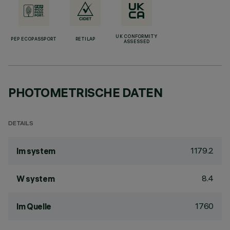
UK CONFORMITY
PEP ECOPASSPORT
RETILAP
ASSESSED
PHOTOMETRISCHE DATEN
DETAILS
1179.2
lm system
8.4
W system
1760
lm Quelle