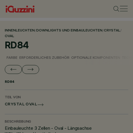
INNENLEUCHTEN
/
DOWNLIGHTS UND EINBAULEUCHTEN
/
CRYSTAL
/
OVAL
RD84
FARBE
ERFORDERLICHES ZUBEHÖR
OPTIONALE KOMPONENTEN
TECH
RD84
TEIL VON
CRYSTAL OVAL
BESCHREIBUNG
Einbauleuchte 3 Zellen - Oval - Längsachse