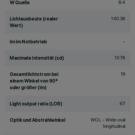
8.4
W Quelle
140.38
Lichtausbeute (realer
Wert)
-
lm im Notbetrieb
1078
Maximale Intensität (cd)
19
Gesamtlichtstrom bei
einem Winkel von 90°
oder größer (lm)
67
Light output ratio (LOR)
WOL - Wide oval
Optik und Abstrahlwinkel
longitudinal