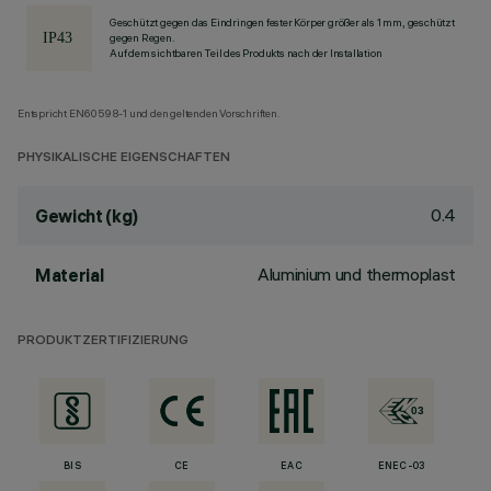
Geschützt gegen das Eindringen fester Körper größer als 1 mm, geschützt
gegen Regen.
Auf dem sichtbaren Teil des Produkts nach der Installation
Entspricht EN60598-1 und den geltenden Vorschriften.
PHYSIKALISCHE EIGENSCHAFTEN
0.4
Gewicht (kg)
Aluminium und thermoplast
Material
PRODUKTZERTIFIZIERUNG
BIS
CE
EAC
ENEC-03