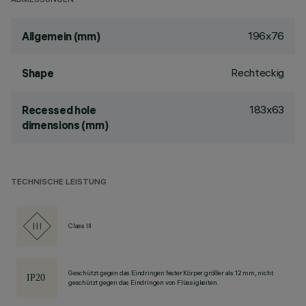
ABMESSUNGEN
196x76
Allgemein (mm)
Rechteckig
Shape
183x63
Recessed hole
dimensions (mm)
TECHNISCHE LEISTUNG
Class III
Geschützt gegen das Eindringen fester Körper größer als 12 mm, nicht
geschützt gegen das Eindringen von Flüssigkeiten.