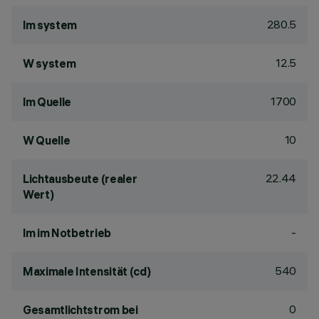
280.5
lm system
12.5
W system
1700
lm Quelle
10
W Quelle
22.44
Lichtausbeute (realer
Wert)
-
lm im Notbetrieb
540
Maximale Intensität (cd)
0
Gesamtlichtstrom bei