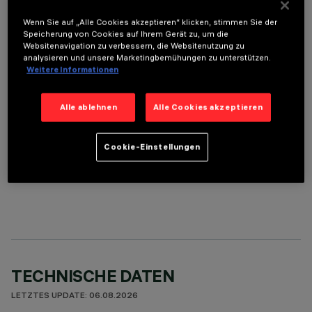
Wenn Sie auf „Alle Cookies akzeptieren“ klicken, stimmen Sie der
Speicherung von Cookies auf Ihrem Gerät zu, um die
Websitenavigation zu verbessern, die Websitenutzung zu
ERFORDERLICHES ZUBEHÖR
analysieren und unsere Marketingbemühungen zu unterstützen.
Weitere Informationen
Um das Produkt ordnungsgemäß zu installieren und zu betreiben, muss eines der erforderlichen
Zubehörteile bestellt werden:
Alle ablehnen
Alle Cookies akzeptieren
Cookie-Einstellungen
OPTIONALE KOMPONENTEN
TECHNISCHE DATEN
LETZTES UPDATE: 06.08.2026