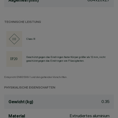
Allgemein (mm)
TECHNISCHE LEISTUNG
Class III
Geschützt gegen das Eindringen fester Körper größer als 12 mm, nicht
geschützt gegen das Eindringen von Flüssigkeiten.
Entspricht EN60598-1 und den geltenden Vorschriften.
PHYSIKALISCHE EIGENSCHAFTEN
0.35
Gewicht (kg)
Extrudiertes aluminium
Material