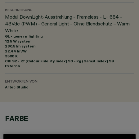
BESCHREIBUNG
Modul DownLight-Ausstrahlung - Frameless - L= 684 -
48Vdc (PWM) - General Light - Ohne Blendschutz – Warm
White
GL - general lighting
12.5 W system
280.5 lm system
22.44 lm/W
3500 K
CRI
92
- Rf (Colour Fidelity Index) 90 - Rg (Gamut Index) 99
External
ENTWORFEN VON
Artec Studio
FARBE