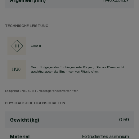
Allgemein (mm)
TECHNISCHE LEISTUNG
Class III
Geschützt gegen das Eindringen fester Körper größer als 12 mm, nicht
geschützt gegen das Eindringen von Flüssigkeiten.
Entspricht EN60598-1 und den geltenden Vorschriften.
PHYSIKALISCHE EIGENSCHAFTEN
0.59
Gewicht (kg)
Extrudiertes aluminium
Material