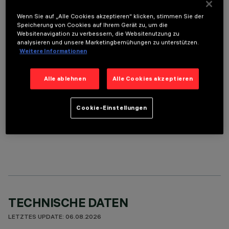
Wenn Sie auf „Alle Cookies akzeptieren“ klicken, stimmen Sie der
Speicherung von Cookies auf Ihrem Gerät zu, um die
Websitenavigation zu verbessern, die Websitenutzung zu
ERFORDERLICHES ZUBEHÖR
analysieren und unsere Marketingbemühungen zu unterstützen.
Weitere Informationen
Um das Produkt ordnungsgemäß zu installieren und zu betreiben, muss eines der erforderlichen
Zubehörteile bestellt werden:
Alle ablehnen
Alle Cookies akzeptieren
Cookie-Einstellungen
OPTIONALE KOMPONENTEN
TECHNISCHE DATEN
LETZTES UPDATE: 06.08.2026