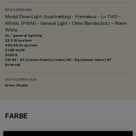
BESCHREIBUNG
Modul DownLight-Ausstrahlung - Frameless - L= 1140 -
48Vdc (PWM) - General Light - Ohne Blendschutz – Warm
White
GL - general lighting
22.3 W system
483.45 lm system
21.68 lm/W
3000 K
CRI
92
- Rf (Colour Fidelity Index) 90 - Rg (Gamut Index) 97
External
ENTWORFEN VON
Artec Studio
FARBE