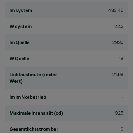
483.45
lm system
22.3
W system
2930
lm Quelle
18
W Quelle
21.68
Lichtausbeute (realer
Wert)
-
lm im Notbetrieb
925
Maximale Intensität (cd)
0
Gesamtlichtstrom bei