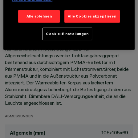
TECHNISCHE DATEN
LETZTES UPDATE: 05.08.2026
Alle ablehnen
Alle Cookies akzeptieren
BESCHREIBUNG
Cookie-Einstellungen
Quadratische Einbauleuchte mit starrer Optik, Version mit
Konturenrahmen. Hochleistungs-LED für
Allgemeinbeleuchtungszwecke. Lichtausgabeaggregat
bestehend aus durchsichtigem PMMA-Reflektor mit
Prismenstruktur, kombiniert mit Lichtstromverstärker, beide
aus PMMA und in die Außenstruktur aus Polycarbonat
integriert. Der Wärmeableiter-Korpus aus lackiertem
Aluminiumdruckguss beherbergt die Befestigungsfedern aus
Stahldraht. Dimmbare DALI-Versorgungseinheit, die an die
Leuchte angeschlossen ist.
ABMESSUNGEN
105x105x69
Allgemein (mm)