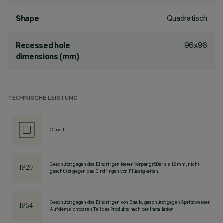
Quadratisch
Shape
96x96
Recessed hole
dimensions (mm)
TECHNISCHE LEISTUNG
Class II
Geschützt gegen das Eindringen fester Körper größer als 12 mm, nicht
geschützt gegen das Eindringen von Flüssigkeiten.
Geschützt gegen das Eindringen von Staub, geschützt gegen Spritzwasser.
Auf dem sichtbaren Teil des Produkts nach der Installation