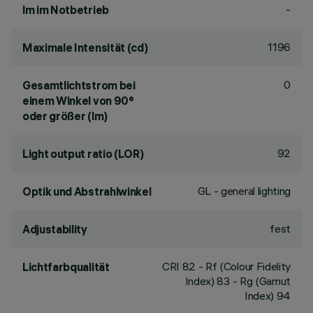
-
lm im Notbetrieb
1196
Maximale Intensität (cd)
0
Gesamtlichtstrom bei
einem Winkel von 90°
oder größer (lm)
92
Light output ratio (LOR)
GL - general lighting
Optik und Abstrahlwinkel
fest
Adjustability
CRI
82
- Rf (Colour Fidelity
Lichtfarbqualität
Index) 83 - Rg (Gamut
Index) 94