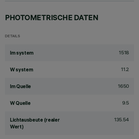
PHOTOMETRISCHE DATEN
DETAILS
1518
lm system
11.2
W system
1650
lm Quelle
9.5
W Quelle
135.54
Lichtausbeute (realer
Wert)