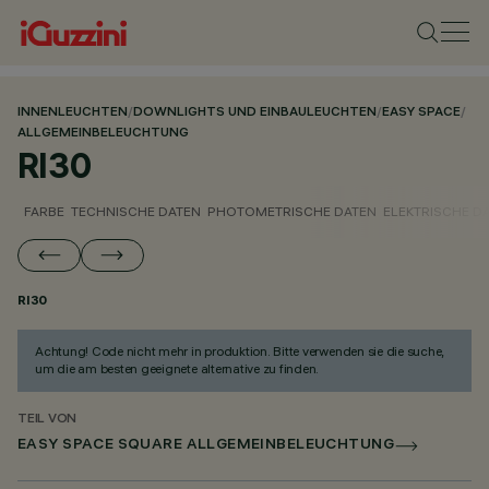
INNENLEUCHTEN
/
DOWNLIGHTS UND EINBAULEUCHTEN
/
EASY SPACE
/
ALLGEMEINBELEUCHTUNG
RI30
FARBE
TECHNISCHE DATEN
PHOTOMETRISCHE DATEN
ELEKTRISCHE D
RI30
Achtung! Code nicht mehr in produktion. Bitte verwenden sie die suche,
um die am besten geeignete alternative zu finden.
TEIL VON
EASY SPACE SQUARE ALLGEMEINBELEUCHTUNG