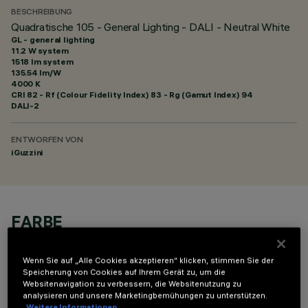
BESCHREIBUNG
Quadratische 105 - General Lighting - DALI - Neutral White
GL - general lighting
11.2 W system
1518 lm system
135.54 lm/W
4000 K
CRI
82
- Rf (Colour Fidelity Index) 83 - Rg (Gamut Index) 94
DALI-2
ENTWORFEN VON
iGuzzini
FARBE
Wenn Sie auf „Alle Cookies akzeptieren“ klicken, stimmen Sie der
Speicherung von Cookies auf Ihrem Gerät zu, um die
Websitenavigation zu verbessern, die Websitenutzung zu
analysieren und unsere Marketingbemühungen zu unterstützen.
Weitere Informationen