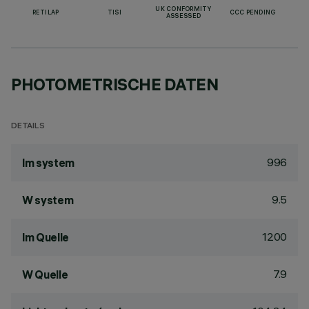
UK CONFORMITY
RETILAP
TISI
CCC PENDING
ASSESSED
PHOTOMETRISCHE DATEN
DETAILS
996
lm system
9.5
W system
1200
lm Quelle
7.9
W Quelle