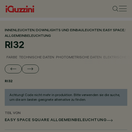
INNENLEUCHTEN
/
DOWNLIGHTS UND EINBAULEUCHTEN
/
EASY SPACE
/
ALLGEMEINBELEUCHTUNG
RI32
FARBE
TECHNISCHE DATEN
PHOTOMETRISCHE DATEN
ELEKTRISCHE D
RI32
Achtung! Code nicht mehr in produktion. Bitte verwenden sie die suche,
um die am besten geeignete alternative zu finden.
TEIL VON
EASY SPACE SQUARE ALLGEMEINBELEUCHTUNG