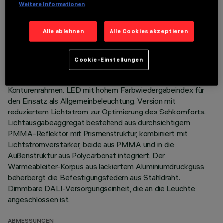
Weitere Informationen
TECHNISCHE DATEN
Alle ablehnen
Alle Cookies akzeptieren
LETZTES UPDATE: 06.08.2026
Cookie-Einstellungen
BESCHREIBUNG
Quadratische Einbauleuchte mit starrer Optik, Version mit
Konturenrahmen. LED mit hohem Farbwiedergabeindex für
den Einsatz als Allgemeinbeleuchtung. Version mit
reduziertem Lichtstrom zur Optimierung des Sehkomforts.
Lichtausgabeaggregat bestehend aus durchsichtigem
PMMA-Reflektor mit Prismenstruktur, kombiniert mit
Lichtstromverstärker, beide aus PMMA und in die
Außenstruktur aus Polycarbonat integriert. Der
Wärmeableiter-Korpus aus lackiertem Aluminiumdruckguss
beherbergt die Befestigungsfedern aus Stahldraht.
Dimmbare DALI-Versorgungseinheit, die an die Leuchte
angeschlossen ist.
ABMESSUNGEN