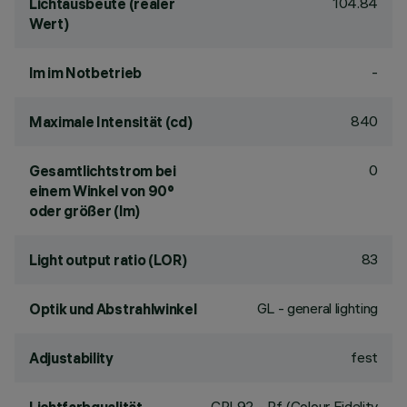
104.84
Lichtausbeute (realer
Wert)
-
lm im Notbetrieb
840
Maximale Intensität (cd)
0
Gesamtlichtstrom bei
einem Winkel von 90°
oder größer (lm)
83
Light output ratio (LOR)
GL - general lighting
Optik und Abstrahlwinkel
fest
Adjustability
CRI
92
- Rf (Colour Fidelity