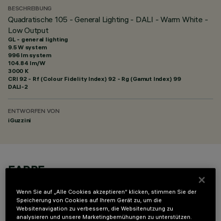
BESCHREIBUNG
Quadratische 105 - General Lighting - DALI - Warm White -
Low Output
GL - general lighting
9.5 W system
996 lm system
104.84 lm/W
3000 K
CRI
92
- Rf (Colour Fidelity Index) 92 - Rg (Gamut Index) 99
DALI-2
ENTWORFEN VON
iGuzzini
FARBE
Wenn Sie auf „Alle Cookies akzeptieren“ klicken, stimmen Sie der
Speicherung von Cookies auf Ihrem Gerät zu, um die
Websitenavigation zu verbessern, die Websitenutzung zu
analysieren und unsere Marketingbemühungen zu unterstützen.