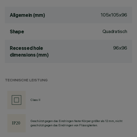
105x105x96
Allgemein (mm)
Quadratisch
Shape
96x96
Recessed hole
dimensions (mm)
TECHNISCHE LEISTUNG
Class II
Geschützt gegen das Eindringen fester Körper größer als 12 mm, nicht
geschützt gegen das Eindringen von Flüssigkeiten.