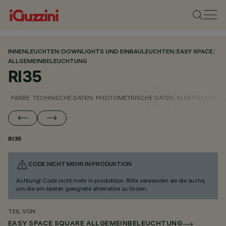
INNENLEUCHTEN
/
DOWNLIGHTS UND EINBAULEUCHTEN
/
EASY SPACE
/
ALLGEMEINBELEUCHTUNG
RI35
FARBE
TECHNISCHE DATEN
PHOTOMETRISCHE DATEN
ELEKTRISCHE D
RI35
CODE NICHT MEHR IN PRODUKTION
Achtung! Code nicht mehr in produktion. Bitte verwenden sie die suche,
um die am besten geeignete alternative zu finden.
TEIL VON
EASY SPACE SQUARE ALLGEMEINBELEUCHTUNG