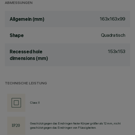
ABMESSUNGEN
163x163x99
Allgemein (mm)
Quadratisch
Shape
153x153
Recessed hole
dimensions (mm)
TECHNISCHE LEISTUNG
Class II
Geschützt gegen das Eindringen fester Körper größer als 12 mm, nicht
geschützt gegen das Eindringen von Flüssigkeiten.