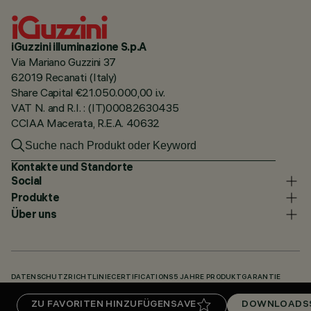
iGuzzini illuminazione S.p.A
Via Mariano Guzzini 37
62019 Recanati (Italy)
Share Capital €21.050.000,00 i.v.
VAT N. and R.I. : (IT)00082630435
CCIAA Macerata, R.E.A. 40632
Kontakte und Standorte
Social
Produkte
Über uns
DATENSCHUTZRICHTLINIE
CERTIFICATIONS
5 JAHRE PRODUKTGARANTIE
HINWEISGEBERSYSTEM
COOKIE POLICY
ACCESSIBILITY STATEMENT
ZU FAVORITEN HINZUFÜGEN
SAVE
DOWNLOADS
UNSERE CODES
KNOWLEDGE BASE (LOGIN REQUIRED)
DOWNLOADS