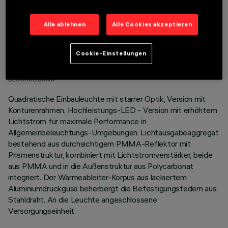
Alle ablehnen
Alle Cookies akzeptieren
TECHNISCHE DATEN
Cookie-Einstellungen
LETZTES UPDATE: 06.08.2026
BESCHREIBUNG
Quadratische Einbauleuchte mit starrer Optik, Version mit
Konturenrahmen. Hochleistungs-LED - Version mit erhöhtem
Lichtstrom für maximale Performance in
Allgemeinbeleuchtungs-Umgebungen. Lichtausgabeaggregat
bestehend aus durchsichtigem PMMA-Reflektor mit
Prismenstruktur, kombiniert mit Lichtstromverstärker, beide
aus PMMA und in die Außenstruktur aus Polycarbonat
integriert. Der Wärmeableiter-Korpus aus lackiertem
Aluminiumdruckguss beherbergt die Befestigungsfedern aus
Stahldraht. An die Leuchte angeschlossene
Versorgungseinheit.