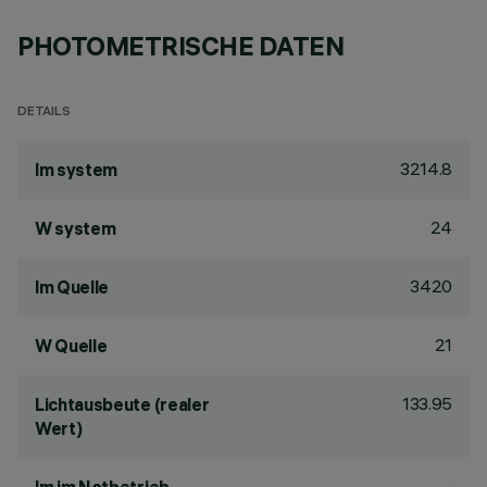
PHOTOMETRISCHE DATEN
DETAILS
3214.8
lm system
24
W system
3420
lm Quelle
21
W Quelle
133.95
Lichtausbeute (realer
Wert)
-