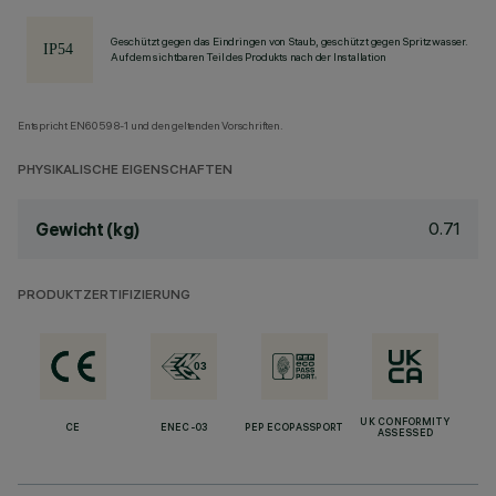
Geschützt gegen das Eindringen von Staub, geschützt gegen Spritzwasser.
Auf dem sichtbaren Teil des Produkts nach der Installation
Entspricht EN60598-1 und den geltenden Vorschriften.
PHYSIKALISCHE EIGENSCHAFTEN
0.71
Gewicht (kg)
PRODUKTZERTIFIZIERUNG
UK CONFORMITY
CE
ENEC-03
PEP ECOPASSPORT
ASSESSED