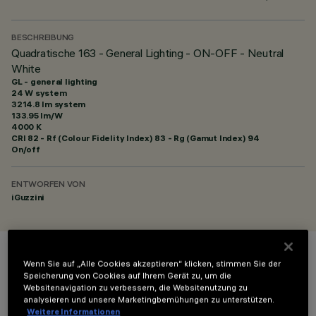
BESCHREIBUNG
Quadratische 163 - General Lighting - ON-OFF - Neutral
White
GL - general lighting
24 W system
3214.8 lm system
133.95 lm/W
4000 K
CRI
82
- Rf (Colour Fidelity Index) 83 - Rg (Gamut Index) 94
On/off
ENTWORFEN VON
iGuzzini
FARBE
Wenn Sie auf „Alle Cookies akzeptieren“ klicken, stimmen Sie der
Speicherung von Cookies auf Ihrem Gerät zu, um die
Websitenavigation zu verbessern, die Websitenutzung zu
analysieren und unsere Marketingbemühungen zu unterstützen.
Weitere Informationen