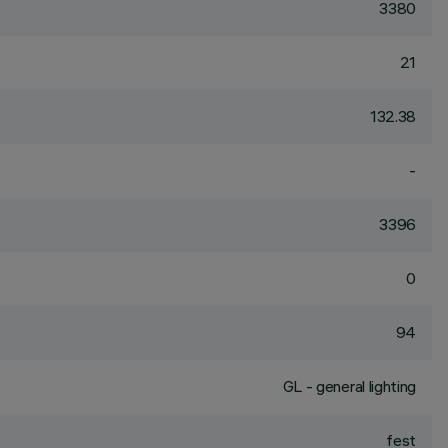
3380
21
132.38
-
3396
0
94
GL - general lighting
fest