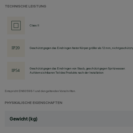
TECHNISCHE LEISTUNG
Class II
Geschützt gegen das Eindringen fester Körper größer als 12 mm, nicht geschützt
Geschützt gegen das Eindringen von Staub, geschützt gegen Spritzwasser.
Auf dem sichtbaren Teil des Produkts nach der Installation
Entspricht EN60598-1 und den geltenden Vorschriften.
PHYSIKALISCHE EIGENSCHAFTEN
Gewicht (kg)