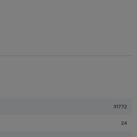
3177.2
24