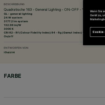
BESCHREIBUNG
Quadratische 163 - General Lighting - ON-OFF - Warm White
Wenn Sie au
GL - general lighting
Gerät zu, u
24 W system
Marketingb
3177.2 lm system
132.38 lm/W
3000 K
Cookie-
CRI
82
- Rf (Colour Fidelity Index) 84 - Rg (Gamut Index) 95
On/off
ENTWORFEN VON
iGuzzini
FARBE