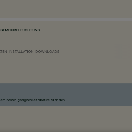
LGEMEINBELEUCHTUNG
ATEN
INSTALLATION
DOWNLOADS
am besten geeignete alternative zu finden.