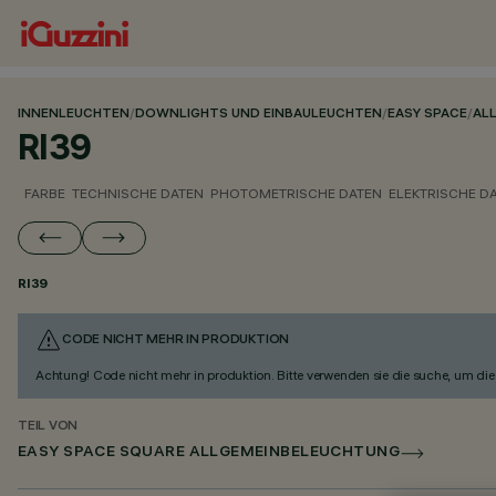
INNENLEUCHTEN
/
DOWNLIGHTS UND EINBAULEUCHTEN
/
EASY SPACE
/
AL
RI39
FARBE
TECHNISCHE DATEN
PHOTOMETRISCHE DATEN
ELEKTRISCHE D
RI39
CODE NICHT MEHR IN PRODUKTION
Achtung! Code nicht mehr in produktion. Bitte verwenden sie die suche, um die 
TEIL VON
EASY SPACE SQUARE ALLGEMEINBELEUCHTUNG