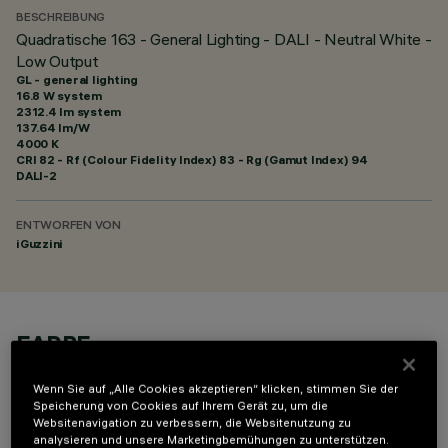
BESCHREIBUNG
Quadratische 163 - General Lighting - DALI - Neutral White -
Low Output
GL - general lighting
16.8 W system
2312.4 lm system
137.64 lm/W
4000 K
CRI
82
- Rf (Colour Fidelity Index) 83 - Rg (Gamut Index) 94
DALI-2
ENTWORFEN VON
iGuzzini
FARBE
Wenn Sie auf „Alle Cookies akzeptieren“ klicken, stimmen Sie der
Speicherung von Cookies auf Ihrem Gerät zu, um die
Websitenavigation zu verbessern, die Websitenutzung zu
analysieren und unsere Marketingbemühungen zu unterstützen.