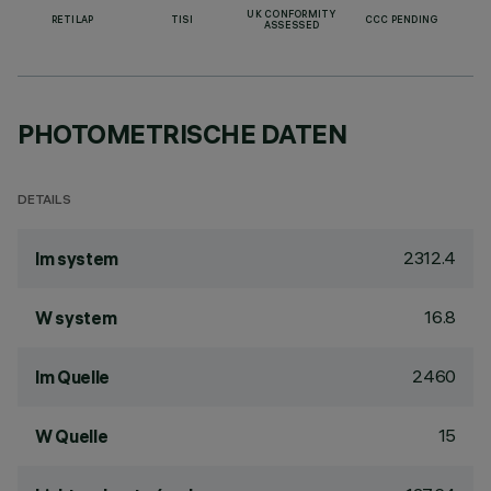
UK CONFORMITY
RETILAP
TISI
CCC PENDING
ASSESSED
PHOTOMETRISCHE DATEN
DETAILS
2312.4
lm system
16.8
W system
2460
lm Quelle
15
W Quelle