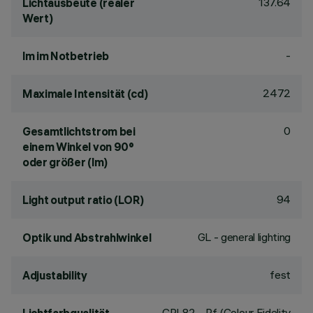
137.64
Lichtausbeute (realer
Wert)
-
lm im Notbetrieb
2472
Maximale Intensität (cd)
0
Gesamtlichtstrom bei
einem Winkel von 90°
oder größer (lm)
94
Light output ratio (LOR)
GL - general lighting
Optik und Abstrahlwinkel
fest
Adjustability
CRI
82
- Rf (Colour Fidelity