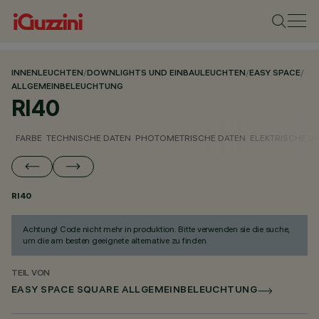
INNENLEUCHTEN
/
DOWNLIGHTS UND EINBAULEUCHTEN
/
EASY SPACE
/
ALLGEMEINBELEUCHTUNG
RI40
FARBE
TECHNISCHE DATEN
PHOTOMETRISCHE DATEN
ELEKTRISCHE D
RI40
Achtung! Code nicht mehr in produktion. Bitte verwenden sie die suche,
um die am besten geeignete alternative zu finden.
TEIL VON
EASY SPACE SQUARE ALLGEMEINBELEUCHTUNG