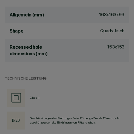
163x163x99
Allgemein (mm)
Quadratisch
Shape
153x153
Recessed hole
dimensions (mm)
TECHNISCHE LEISTUNG
Class II
Geschützt gegen das Eindringen fester Körper größer als 12 mm, nicht
geschützt gegen das Eindringen von Flüssigkeiten.