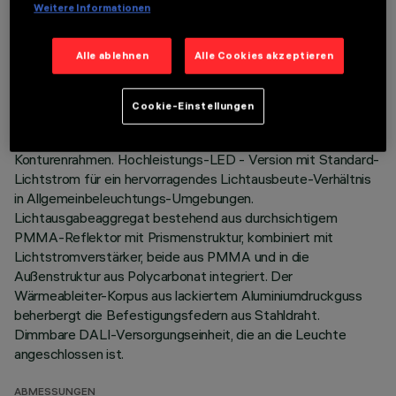
Weitere Informationen
TECHNISCHE DATEN
Alle ablehnen
Alle Cookies akzeptieren
LETZTES UPDATE: 06.08.2026
Cookie-Einstellungen
BESCHREIBUNG
Quadratische Einbauleuchte mit starrer Optik, Version mit
Konturenrahmen. Hochleistungs-LED - Version mit Standard-
Lichtstrom für ein hervorragendes Lichtausbeute-Verhältnis
in Allgemeinbeleuchtungs-Umgebungen.
Lichtausgabeaggregat bestehend aus durchsichtigem
PMMA-Reflektor mit Prismenstruktur, kombiniert mit
Lichtstromverstärker, beide aus PMMA und in die
Außenstruktur aus Polycarbonat integriert. Der
Wärmeableiter-Korpus aus lackiertem Aluminiumdruckguss
beherbergt die Befestigungsfedern aus Stahldraht.
Dimmbare DALI-Versorgungseinheit, die an die Leuchte
angeschlossen ist.
ABMESSUNGEN