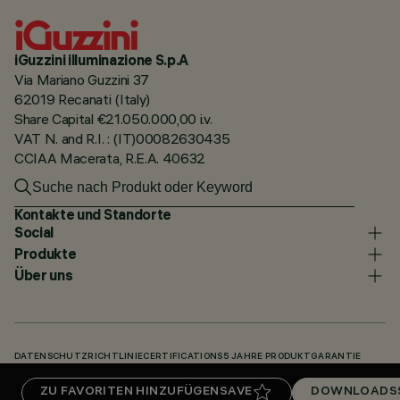
iGuzzini illuminazione S.p.A
Via Mariano Guzzini 37
62019 Recanati (Italy)
Share Capital €21.050.000,00 i.v.
VAT N. and R.I. : (IT)00082630435
CCIAA Macerata, R.E.A. 40632
Kontakte und Standorte
Social
Produkte
Über uns
DATENSCHUTZRICHTLINIE
CERTIFICATIONS
5 JAHRE PRODUKTGARANTIE
HINWEISGEBERSYSTEM
COOKIE POLICY
ACCESSIBILITY STATEMENT
ZU FAVORITEN HINZUFÜGEN
SAVE
DOWNLOADS
UNSERE CODES
KNOWLEDGE BASE (LOGIN REQUIRED)
DOWNLOADS