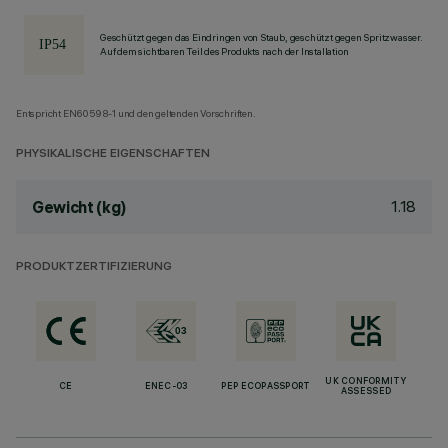
Geschützt gegen das Eindringen von Staub, geschützt gegen Spritzwasser.
Auf dem sichtbaren Teil des Produkts nach der Installation
Entspricht EN60598-1 und den geltenden Vorschriften.
PHYSIKALISCHE EIGENSCHAFTEN
1.18
Gewicht (kg)
PRODUKTZERTIFIZIERUNG
UK CONFORMITY
CE
ENEC-03
PEP ECOPASSPORT
ASSESSED