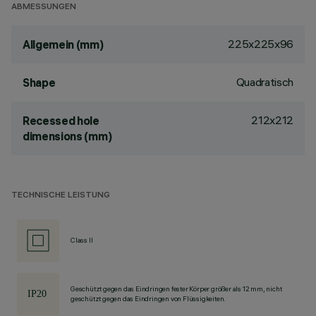
ABMESSUNGEN
225x225x96
Allgemein (mm)
Quadratisch
Shape
212x212
Recessed hole
dimensions (mm)
TECHNISCHE LEISTUNG
Class II
Geschützt gegen das Eindringen fester Körper größer als 12 mm, nicht
geschützt gegen das Eindringen von Flüssigkeiten.