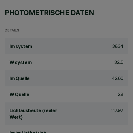
PHOTOMETRISCHE DATEN
DETAILS
3834
lm system
32.5
W system
4260
lm Quelle
28
W Quelle
117.97
Lichtausbeute (realer
Wert)
-