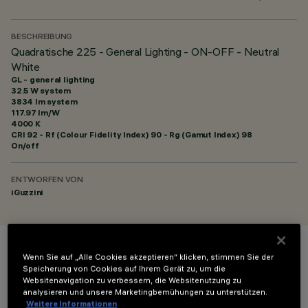
BESCHREIBUNG
Quadratische 225 - General Lighting - ON-OFF - Neutral
White
GL - general lighting
32.5 W system
3834 lm system
117.97 lm/W
4000 K
CRI
92
- Rf (Colour Fidelity Index) 90 - Rg (Gamut Index) 98
On/off
ENTWORFEN VON
iGuzzini
FARBE
Wenn Sie auf „Alle Cookies akzeptieren“ klicken, stimmen Sie der
Speicherung von Cookies auf Ihrem Gerät zu, um die
Websitenavigation zu verbessern, die Websitenutzung zu
analysieren und unsere Marketingbemühungen zu unterstützen.
Weitere Informationen