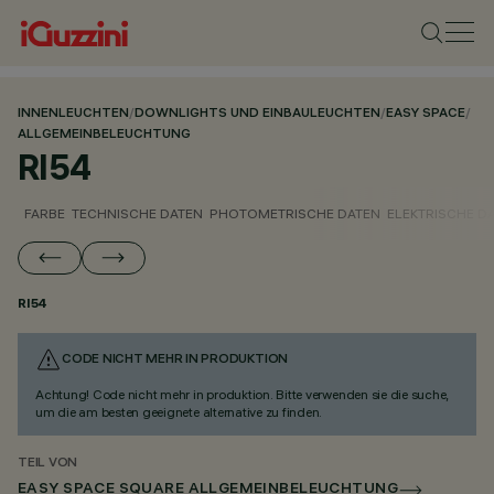
INNENLEUCHTEN
/
DOWNLIGHTS UND EINBAULEUCHTEN
/
EASY SPACE
/
ALLGEMEINBELEUCHTUNG
RI54
FARBE
TECHNISCHE DATEN
PHOTOMETRISCHE DATEN
ELEKTRISCHE D
RI54
CODE NICHT MEHR IN PRODUKTION
Achtung! Code nicht mehr in produktion. Bitte verwenden sie die suche,
um die am besten geeignete alternative zu finden.
TEIL VON
EASY SPACE SQUARE ALLGEMEINBELEUCHTUNG