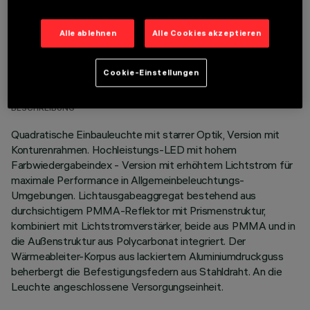
Alle ablehnen
Alle Cookies akzeptieren
TECHNISCHE DATEN
Cookie-Einstellungen
LETZTES UPDATE: 06.08.2026
BESCHREIBUNG
Quadratische Einbauleuchte mit starrer Optik, Version mit
Konturenrahmen. Hochleistungs-LED mit hohem
Farbwiedergabeindex - Version mit erhöhtem Lichtstrom für
maximale Performance in Allgemeinbeleuchtungs-
Umgebungen. Lichtausgabeaggregat bestehend aus
durchsichtigem PMMA-Reflektor mit Prismenstruktur,
kombiniert mit Lichtstromverstärker, beide aus PMMA und in
die Außenstruktur aus Polycarbonat integriert. Der
Wärmeableiter-Korpus aus lackiertem Aluminiumdruckguss
beherbergt die Befestigungsfedern aus Stahldraht. An die
Leuchte angeschlossene Versorgungseinheit.