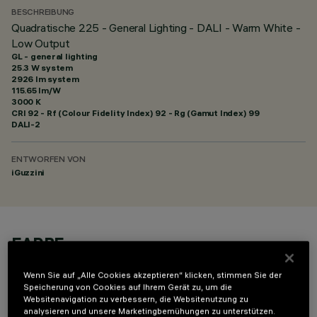
BESCHREIBUNG
Quadratische 225 - General Lighting - DALI - Warm White -
Low Output
GL - general lighting
25.3 W system
2926 lm system
115.65 lm/W
3000 K
CRI
92
- Rf (Colour Fidelity Index) 92 - Rg (Gamut Index) 99
DALI-2
ENTWORFEN VON
iGuzzini
FARBE
Wenn Sie auf „Alle Cookies akzeptieren“ klicken, stimmen Sie der
Speicherung von Cookies auf Ihrem Gerät zu, um die
Websitenavigation zu verbessern, die Websitenutzung zu
analysieren und unsere Marketingbemühungen zu unterstützen.