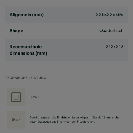
225x225x96
Allgemein (mm)
Quadratisch
Shape
212x212
Recessed hole
dimensions (mm)
TECHNISCHE LEISTUNG
Class II
Geschützt gegen das Eindringen fester Körper größer als 12 mm, nicht
geschützt gegen das Eindringen von Flüssigkeiten.