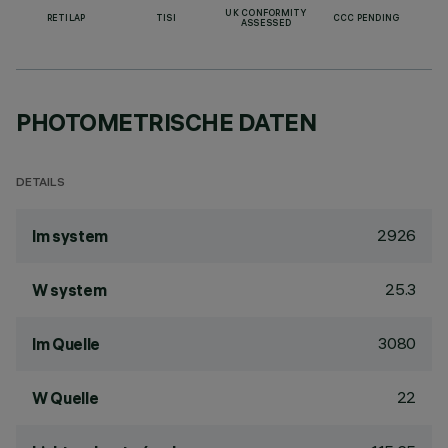
UK CONFORMITY
RETILAP
TISI
CCC PENDING
ASSESSED
PHOTOMETRISCHE DATEN
DETAILS
2926
lm system
25.3
W system
3080
lm Quelle
22
W Quelle