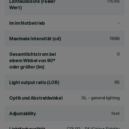
115.65
Lichtausbeute (realer
Wert)
-
lm im Notbetrieb
1888
Maximale Intensität (cd)
0
Gesamtlichtstrom bei
einem Winkel von 90°
oder größer (lm)
95
Light output ratio (LOR)
GL - general lighting
Optik und Abstrahlwinkel
fest
Adjustability
CRI
92
- Rf (Colour Fidelity