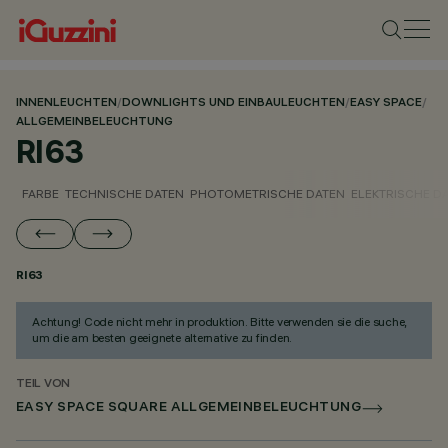
INNENLEUCHTEN
/
DOWNLIGHTS UND EINBAULEUCHTEN
/
EASY SPACE
/
ALLGEMEINBELEUCHTUNG
RI63
FARBE
TECHNISCHE DATEN
PHOTOMETRISCHE DATEN
ELEKTRISCHE D
RI63
Achtung! Code nicht mehr in produktion. Bitte verwenden sie die suche,
um die am besten geeignete alternative zu finden.
TEIL VON
EASY SPACE SQUARE ALLGEMEINBELEUCHTUNG