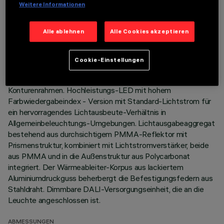
Weitere Informationen
TECHNISCHE DATEN
Alle ablehnen
Alle Cookies akzeptieren
LETZTES UPDATE: 06.08.2026
Cookie-Einstellungen
BESCHREIBUNG
Quadratische Einbauleuchte mit starrer Optik, Version mit
Konturenrahmen. Hochleistungs-LED mit hohem
Farbwiedergabeindex - Version mit Standard-Lichtstrom für
ein hervorragendes Lichtausbeute-Verhältnis in
Allgemeinbeleuchtungs-Umgebungen. Lichtausgabeaggregat
bestehend aus durchsichtigem PMMA-Reflektor mit
Prismenstruktur, kombiniert mit Lichtstromverstärker, beide
aus PMMA und in die Außenstruktur aus Polycarbonat
integriert. Der Wärmeableiter-Korpus aus lackiertem
Aluminiumdruckguss beherbergt die Befestigungsfedern aus
Stahldraht. Dimmbare DALI-Versorgungseinheit, die an die
Leuchte angeschlossen ist.
ABMESSUNGEN