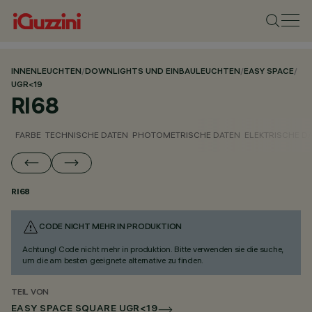
INNENLEUCHTEN
/
DOWNLIGHTS UND EINBAULEUCHTEN
/
EASY SPACE
/
UGR<19
RI68
FARBE
TECHNISCHE DATEN
PHOTOMETRISCHE DATEN
ELEKTRISCHE D
RI68
CODE NICHT MEHR IN PRODUKTION
Achtung! Code nicht mehr in produktion. Bitte verwenden sie die suche,
um die am besten geeignete alternative zu finden.
TEIL VON
EASY SPACE SQUARE UGR<19