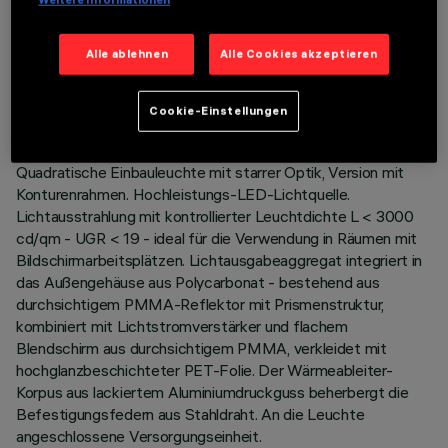
Weitere Informationen
TECHNISCHE DATEN
Alle ablehnen
Alle Cookies akzeptieren
LETZTES UPDATE: 06.08.2026
Cookie-Einstellungen
BESCHREIBUNG
Quadratische Einbauleuchte mit starrer Optik, Version mit
Konturenrahmen. Hochleistungs-LED-Lichtquelle.
Lichtausstrahlung mit kontrollierter Leuchtdichte L < 3000
cd/qm - UGR < 19 - ideal für die Verwendung in Räumen mit
Bildschirmarbeitsplätzen. Lichtausgabeaggregat integriert in
das Außengehäuse aus Polycarbonat - bestehend aus
durchsichtigem PMMA-Reflektor mit Prismenstruktur,
kombiniert mit Lichtstromverstärker und flachem
Blendschirm aus durchsichtigem PMMA, verkleidet mit
hochglanzbeschichteter PET-Folie. Der Wärmeableiter-
Korpus aus lackiertem Aluminiumdruckguss beherbergt die
Befestigungsfedern aus Stahldraht. An die Leuchte
angeschlossene Versorgungseinheit.