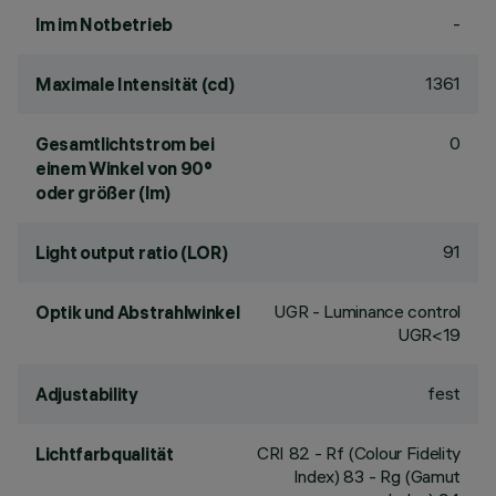
-
lm im Notbetrieb
1361
Maximale Intensität (cd)
0
Gesamtlichtstrom bei
einem Winkel von 90°
oder größer (lm)
91
Light output ratio (LOR)
UGR - Luminance control
Optik und Abstrahlwinkel
UGR<19
fest
Adjustability
CRI
82
- Rf (Colour Fidelity
Lichtfarbqualität
Index) 83 - Rg (Gamut