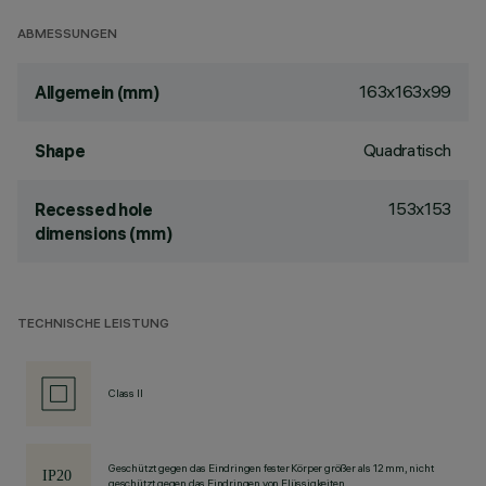
ABMESSUNGEN
163x163x99
Allgemein (mm)
Quadratisch
Shape
153x153
Recessed hole
dimensions (mm)
TECHNISCHE LEISTUNG
Class II
Geschützt gegen das Eindringen fester Körper größer als 12 mm, nicht
geschützt gegen das Eindringen von Flüssigkeiten.