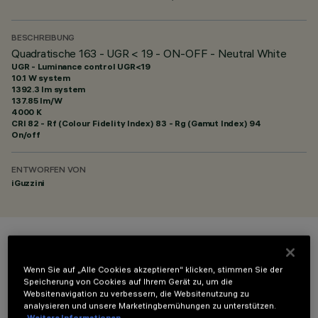
BESCHREIBUNG
Quadratische 163 - UGR < 19 - ON-OFF - Neutral White
UGR - Luminance control UGR<19
10.1 W system
1392.3 lm system
137.85 lm/W
4000 K
CRI
82
- Rf (Colour Fidelity Index) 83 - Rg (Gamut Index) 94
On/off
ENTWORFEN VON
iGuzzini
FARBE
Wenn Sie auf „Alle Cookies akzeptieren“ klicken, stimmen Sie der
Speicherung von Cookies auf Ihrem Gerät zu, um die
Websitenavigation zu verbessern, die Websitenutzung zu
analysieren und unsere Marketingbemühungen zu unterstützen.