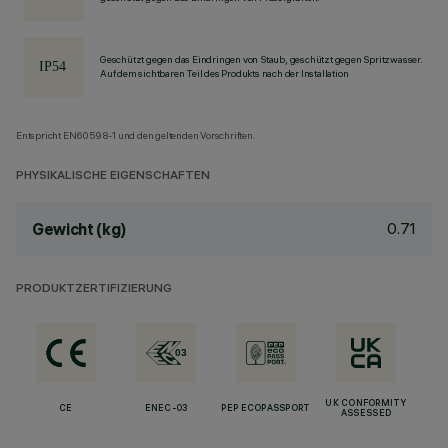
Geschützt gegen das Eindringen von Staub, geschützt gegen Spritzwasser.
Auf dem sichtbaren Teil des Produkts nach der Installation
Entspricht EN60598-1 und den geltenden Vorschriften.
PHYSIKALISCHE EIGENSCHAFTEN
0.71
Gewicht (kg)
PRODUKTZERTIFIZIERUNG
UK CONFORMITY
CE
ENEC-03
PEP ECOPASSPORT
ASSESSED