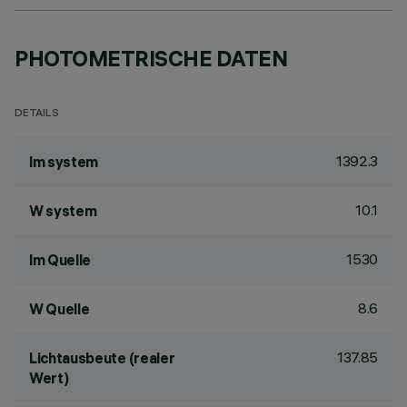
PHOTOMETRISCHE DATEN
DETAILS
1392.3
lm system
10.1
W system
1530
lm Quelle
8.6
W Quelle
137.85
Lichtausbeute (realer
Wert)