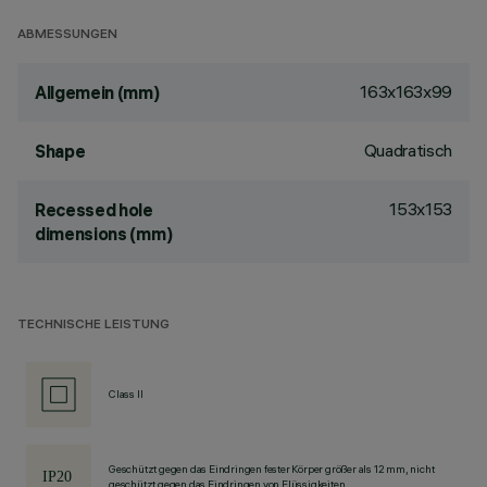
ABMESSUNGEN
163x163x99
Allgemein (mm)
Quadratisch
Shape
153x153
Recessed hole
dimensions (mm)
TECHNISCHE LEISTUNG
Class II
Geschützt gegen das Eindringen fester Körper größer als 12 mm, nicht
geschützt gegen das Eindringen von Flüssigkeiten.