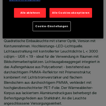
Weitere Informationen
TECHNISCHE DATEN
Alle ablehnen
Alle Cookies akzeptieren
LETZTES UPDATE: 06.08.2026
Cookie-Einstellungen
BESCHREIBUNG
Quadratische Einbauleuchte mit starrer Optik, Version mit
Konturenrahmen. Hochleistungs-LED-Lichtquelle.
Lichtausstrahlung mit kontrollierter Leuchtdichte L < 3000
cd/qm - UGR < 19 - ideal für die Verwendung in Räumen mit
Bildschirmarbeitsplätzen. Lichtausgabeaggregat integriert in
das Außengehäuse aus Polycarbonat - bestehend aus
durchsichtigem PMMA-Reflektor mit Prismenstruktur,
kombiniert mit Lichtstromverstärker und flachem
Blendschirm aus durchsichtigem PMMA, verkleidet mit
hochglanzbeschichteter PET-Folie. Der Wärmeableiter-
Korpus aus lackiertem Aluminiumdruckguss beherbergt die
Befestigungsfedern aus Stahldraht. An die Leuchte
angeschlossene Versorgungseinheit.