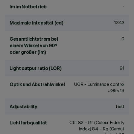
-
lm im Notbetrieb
1343
Maximale Intensität (cd)
0
Gesamtlichtstrom bei
einem Winkel von 90°
oder größer (lm)
91
Light output ratio (LOR)
UGR - Luminance control
Optik und Abstrahlwinkel
UGR<19
fest
Adjustability
CRI
82
- Rf (Colour Fidelity
Lichtfarbqualität
Index) 84 - Rg (Gamut