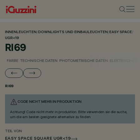
INNENLEUCHTEN
/
DOWNLIGHTS UND EINBAULEUCHTEN
/
EASY SPACE
/
UGR<19
RI69
FARBE
TECHNISCHE DATEN
PHOTOMETRISCHE DATEN
ELEKTRISCHE D
RI69
CODE NICHT MEHR IN PRODUKTION
Achtung! Code nicht mehr in produktion. Bitte verwenden sie die suche,
um die am besten geeignete alternative zu finden.
TEIL VON
EASY SPACE SQUARE UGR<19