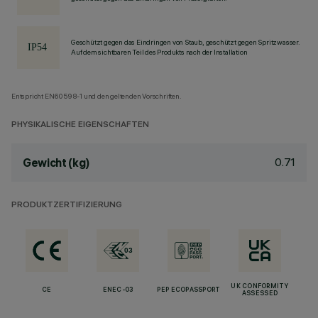
Geschützt gegen das Eindringen von Staub, geschützt gegen Spritzwasser.
Auf dem sichtbaren Teil des Produkts nach der Installation
Entspricht EN60598-1 und den geltenden Vorschriften.
PHYSIKALISCHE EIGENSCHAFTEN
0.71
Gewicht (kg)
PRODUKTZERTIFIZIERUNG
UK CONFORMITY
CE
ENEC-03
PEP ECOPASSPORT
ASSESSED