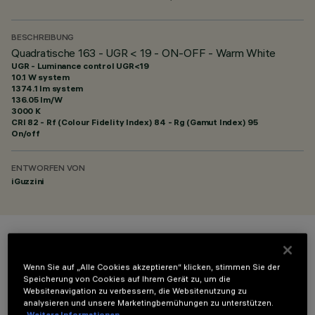
BESCHREIBUNG
Quadratische 163 - UGR < 19 - ON-OFF - Warm White
UGR - Luminance control UGR<19
10.1 W system
1374.1 lm system
136.05 lm/W
3000 K
CRI
82
- Rf (Colour Fidelity Index) 84 - Rg (Gamut Index) 95
On/off
ENTWORFEN VON
iGuzzini
FARBE
Wenn Sie auf „Alle Cookies akzeptieren“ klicken, stimmen Sie der
Speicherung von Cookies auf Ihrem Gerät zu, um die
Websitenavigation zu verbessern, die Websitenutzung zu
analysieren und unsere Marketingbemühungen zu unterstützen.