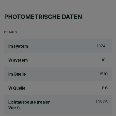
PHOTOMETRISCHE DATEN
DETAILS
1374.1
lm system
10.1
W system
1510
lm Quelle
8.6
W Quelle
136.05
Lichtausbeute (realer
Wert)