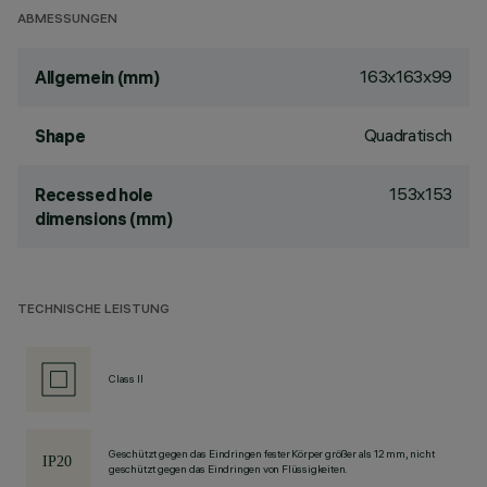
ABMESSUNGEN
163x163x99
Allgemein (mm)
Quadratisch
Shape
153x153
Recessed hole
dimensions (mm)
TECHNISCHE LEISTUNG
Class II
Geschützt gegen das Eindringen fester Körper größer als 12 mm, nicht
geschützt gegen das Eindringen von Flüssigkeiten.