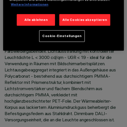
TECHNISCHE DATEN
Weitere Informationen
LETZTES UPDATE: 06.08.2026
Alle ablehnen
Alle Cookies akzeptieren
BESCHREIBUNG
Cookie-Einstellungen
Quadratische Einbauleuchte mit starrer Optik, Version mit
Konturenrahmen. Hochleistungs-LED mit hohem
Farbwiedergabeindex. Lichtausstrahlung mit kontrollierter
Leuchtdichte L < 3000 cd/qm - UGR < 19 - ideal für die
Verwendung in Räumen mit Bildschirmarbeitsplätzen.
Lichtausgabeaggregat integriert in das Außengehäuse aus
Polycarbonat - bestehend aus durchsichtigem PMMA-
Reflektor mit Prismenstruktur, kombiniert mit
Lichtstromverstärker und flachem Blendschirm aus
durchsichtigem PMMA, verkleidet mit
hochglanzbeschichteter PET-Folie. Der Wärmeableiter-
Korpus aus lackiertem Aluminiumdruckguss beherbergt die
Befestigungsfedern aus Stahldraht. Dimmbare DALI-
Versorgungseinheit, die an die Leuchte angeschlossen ist.