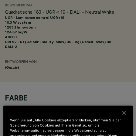
BESCHREIBUNG
Quadratische 163 - UGR < 19 - DALI - Neutral White
UGR - Luminance control UGR<19
10.3 W system
1283.1 lm system
124.57 lm/W
4000 K
CRI
92
- Rf (Colour Fidelity Index) 90 - Rg (Gamut Index) 98
DALI-2
ENTWORFEN VON
iGuzzini
FARBE
Wenn Sie auf „Alle Cookies akzeptieren“ klicken, stimmen Sie der
Speicherung von Cookies auf Ihrem Gerät zu, um die
Websitenavigation zu verbessern, die Websitenutzung zu
analysieren und unsere Marketingbemühungen zu unterstützen.