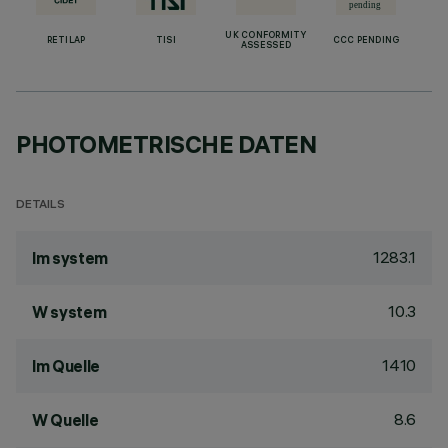
UK CONFORMITY
RETILAP
TISI
CCC PENDING
ASSESSED
PHOTOMETRISCHE DATEN
DETAILS
1283.1
lm system
10.3
W system
1410
lm Quelle
8.6
W Quelle