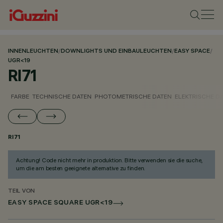
INNENLEUCHTEN
/
DOWNLIGHTS UND EINBAULEUCHTEN
/
EASY SPACE
/
UGR<19
RI71
FARBE
TECHNISCHE DATEN
PHOTOMETRISCHE DATEN
ELEKTRISCHE D
RI71
Achtung! Code nicht mehr in produktion. Bitte verwenden sie die suche,
um die am besten geeignete alternative zu finden.
TEIL VON
EASY SPACE SQUARE UGR<19