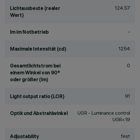
124.57
Lichtausbeute (realer
Wert)
-
lm im Notbetrieb
1254
Maximale Intensität (cd)
0
Gesamtlichtstrom bei
einem Winkel von 90°
oder größer (lm)
91
Light output ratio (LOR)
UGR - Luminance control
Optik und Abstrahlwinkel
UGR<19
fest
Adjustability