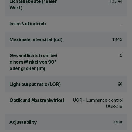
133.41
Lichtausbeute (realer
Wert)
-
lm im Notbetrieb
1343
Maximale Intensität (cd)
0
Gesamtlichtstrom bei
einem Winkel von 90°
oder größer (lm)
91
Light output ratio (LOR)
UGR - Luminance control
Optik und Abstrahlwinkel
UGR<19
fest
Adjustability