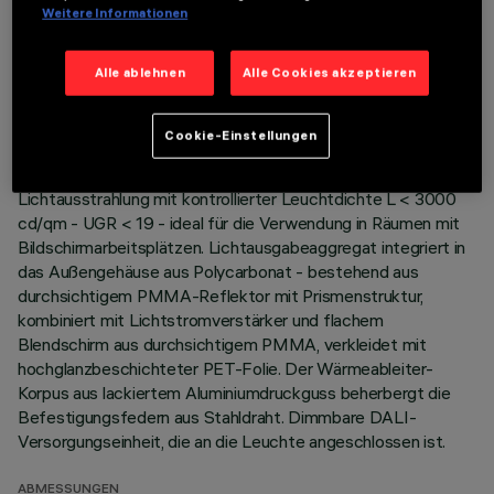
TECHNISCHE DATEN
Weitere Informationen
LETZTES UPDATE: 06.08.2026
Alle ablehnen
Alle Cookies akzeptieren
BESCHREIBUNG
Cookie-Einstellungen
Quadratische Einbauleuchte mit starrer Optik, Version mit
Konturenrahmen. Hochleistungs-LED-Lichtquelle.
Lichtausstrahlung mit kontrollierter Leuchtdichte L < 3000
cd/qm - UGR < 19 - ideal für die Verwendung in Räumen mit
Bildschirmarbeitsplätzen. Lichtausgabeaggregat integriert in
das Außengehäuse aus Polycarbonat - bestehend aus
durchsichtigem PMMA-Reflektor mit Prismenstruktur,
kombiniert mit Lichtstromverstärker und flachem
Blendschirm aus durchsichtigem PMMA, verkleidet mit
hochglanzbeschichteter PET-Folie. Der Wärmeableiter-
Korpus aus lackiertem Aluminiumdruckguss beherbergt die
Befestigungsfedern aus Stahldraht. Dimmbare DALI-
Versorgungseinheit, die an die Leuchte angeschlossen ist.
ABMESSUNGEN