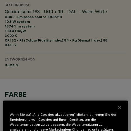
BESCHREIBUNG
Quadratische 163 - UGR < 19 - DALI - Warm White
UGR - Luminance control UGR<19
10.3 W system
1374.1 lm system
133.41 lm/W
3000 K
CRI
82
- Rf (Colour Fidelity Index) 84 - Rg (Gamut Index) 95
DALI-2
ENTWORFEN VON
iGuzzini
FARBE
Wenn Sie auf „Alle Cookies akzeptieren“ klicken, stimmen Sie der
Speicherung von Cookies auf Ihrem Gerät zu, um die
Websitenavigation zu verbessern, die Websitenutzung zu
analysieren und unsere Marketingbemühungen zu unterstützen.