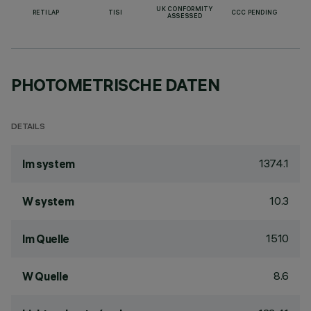
UK CONFORMITY
RETILAP
TISI
CCC PENDING
ASSESSED
PHOTOMETRISCHE DATEN
DETAILS
1374.1
lm system
10.3
W system
1510
lm Quelle
8.6
W Quelle