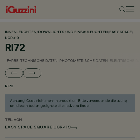
INNENLEUCHTEN
/
DOWNLIGHTS UND EINBAULEUCHTEN
/
EASY SPACE
/
UGR<19
RI72
FARBE
TECHNISCHE DATEN
PHOTOMETRISCHE DATEN
ELEKTRISCHE D
RI72
Achtung! Code nicht mehr in produktion. Bitte verwenden sie die suche,
um die am besten geeignete alternative zu finden.
TEIL VON
EASY SPACE SQUARE UGR<19