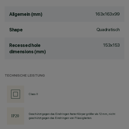
163x163x99
Allgemein (mm)
Quadratisch
Shape
153x153
Recessed hole
dimensions (mm)
TECHNISCHE LEISTUNG
Class II
Geschützt gegen das Eindringen fester Körper größer als 12 mm, nicht
geschützt gegen das Eindringen von Flüssigkeiten.