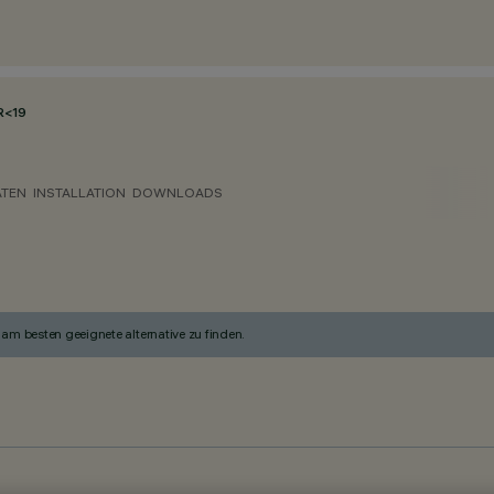
R<19
ATEN
INSTALLATION
DOWNLOADS
am besten geeignete alternative zu finden.