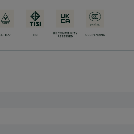
UK CONFORMITY
RETILAP
TISI
CCC PENDING
ASSESSED