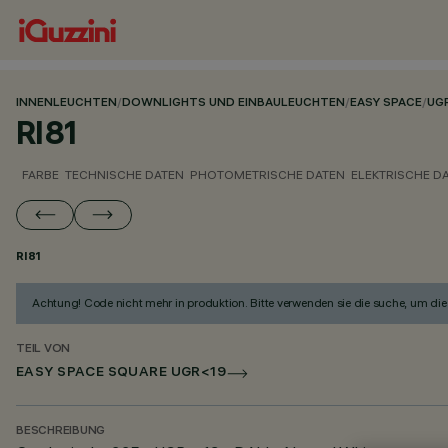
INNENLEUCHTEN
/
DOWNLIGHTS UND EINBAULEUCHTEN
/
EASY SPACE
/
UG
RI81
FARBE
TECHNISCHE DATEN
PHOTOMETRISCHE DATEN
ELEKTRISCHE D
RI81
Achtung! Code nicht mehr in produktion. Bitte verwenden sie die suche, um die 
TEIL VON
EASY SPACE SQUARE UGR<19
BESCHREIBUNG