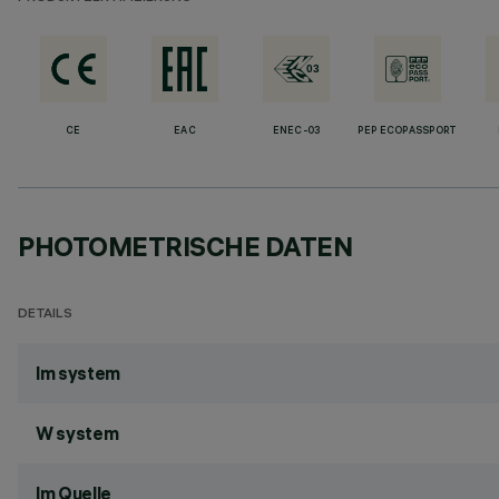
CE
EAC
ENEC-03
PEP ECOPASSPORT
PHOTOMETRISCHE DATEN
DETAILS
lm system
W system
lm Quelle