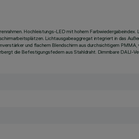
turenrahmen. Hochleistungs-LED mit hohem Farbwiedergabeindex. Li
dschirmarbeitsplätzen. Lichtausgabeaggregat integriert in das Au
mverstärker und flachem Blendschirm aus durchsichtigem PMMA, v
bergt die Befestigungsfedern aus Stahldraht. Dimmbare DALI-Vers