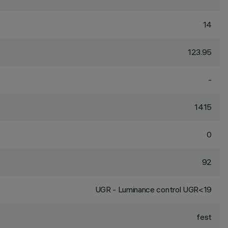
14
123.95
-
1415
0
92
UGR - Luminance control UGR<19
fest