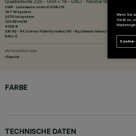
Quadratische 225 - UGR < 19 - DALI - Neutral White
UGR - Luminance control UGR<19
16.7 W system
Wenn Sie au
2070 lm system
Gerät zu, u
123.95 lm/W
Marketingb
4000 K
CRI
92
- Rf (Colour Fidelity Index) 90 - Rg (Gamut Index) 98
DALI-2
Cookie-
ENTWORFEN VON
iGuzzini
FARBE
TECHNISCHE DATEN