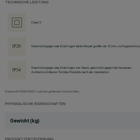
TECHNISCHE LEISTUNG
Class II
Geschützt gegen das Eindringen fester Körper größer als 12 mm, nicht geschützt
Geschützt gegen das Eindringen von Staub, geschützt gegen Spritzwasser.
Auf dem sichtbaren Teil des Produkts nach der Installation
Entspricht EN60598-1 und den geltenden Vorschriften.
PHYSIKALISCHE EIGENSCHAFTEN
Gewicht (kg)
PRODUKTZERTIFIZIERUNG