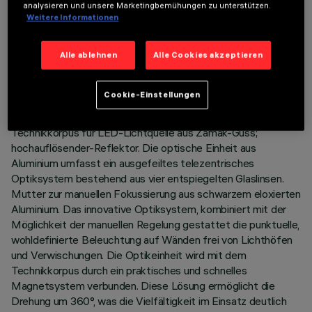
analysieren und unsere Marketingbemühungen zu unterstützen.
Weitere Informationen
BESCHREIBUNG
Schwenkbare miniaturisierte Rundleuchte komplett mit
Alle ablehnen
Alle Cookies akzeptieren
Strahler-Profiliervorrichtung in LEDs im Farbton Warm White
3500K bestückt. Version kompatibel mit Blade R Durchm
Cookie-Einstellungen
125mm (12LED), komplett mit Vorrichtung für die
Befestigung an der Leuchte und DALI-Versorgungseinheit.
Technikkorpus für LED-Lichtquelle aus Zamak-Guss;
hochauflösender-Reflektor. Die optische Einheit aus
Aluminium umfasst ein ausgefeiltes telezentrisches
Optiksystem bestehend aus vier entspiegelten Glaslinsen.
Mutter zur manuellen Fokussierung aus schwarzem eloxierten
Aluminium. Das innovative Optiksystem, kombiniert mit der
Möglichkeit der manuellen Regelung gestattet die punktuelle,
wohldefinierte Beleuchtung auf Wänden frei von Lichthöfen
und Verwischungen. Die Optikeinheit wird mit dem
Technikkorpus durch ein praktisches und schnelles
Magnetsystem verbunden. Diese Lösung ermöglicht die
Drehung um 360°, was die Vielfältigkeit im Einsatz deutlich