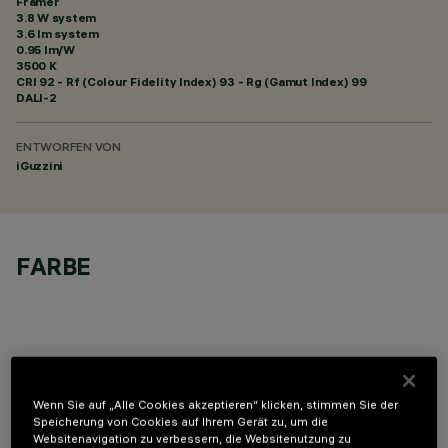
Framer
3.8 W system
3.6 lm system
0.95 lm/W
3500 K
CRI
92
- Rf (Colour Fidelity Index) 93 - Rg (Gamut Index) 99
DALI-2
ENTWORFEN VON
iGuzzini
FARBE
TECHNISCHE DATEN
Wenn Sie auf „Alle Cookies akzeptieren“ klicken, stimmen Sie der
Speicherung von Cookies auf Ihrem Gerät zu, um die
Websitenavigation zu verbessern, die Websitenutzung zu
LETZTES UPDATE: 06.08.2026