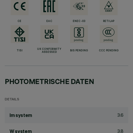
CE
EAC
ENEC-03
RETILAP
UK CONFORMITY
TISI
BIS PENDING
CCC PENDING
ASSESSED
PHOTOMETRISCHE DATEN
DETAILS
3.6
lm system
3.8
W system