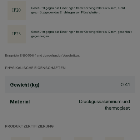
Geschützt gegen das Eindringen fester Körper größer als 12 mm, nicht
geschützt gegen das Eindringen von Flüssigkeiten.
Geschützt gegen das Eindringen fester Körper größer als 12 mm, geschützt
gegen Regen.
Entspricht EN60598-1 und den geltenden Vorschriften.
PHYSIKALISCHE EIGENSCHAFTEN
0.41
Gewicht (kg)
Druckgussaluminium und
Material
thermoplast
PRODUKTZERTIFIZIERUNG