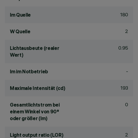
180
lm Quelle
2
W Quelle
0.95
Lichtausbeute (realer
Wert)
-
lm im Notbetrieb
193
Maximale Intensität (cd)
0
Gesamtlichtstrom bei
einem Winkel von 90°
oder größer (lm)
2
Light output ratio (LOR)