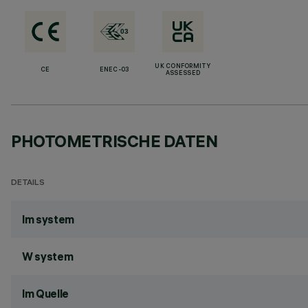
UK CONFORMITY
CE
ENEC-03
ASSESSED
PHOTOMETRISCHE DATEN
DETAILS
lm system
W system
lm Quelle