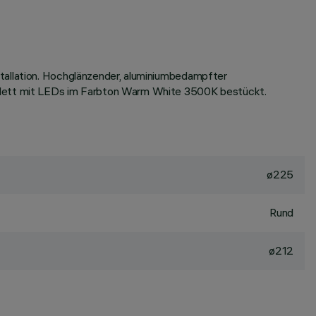
stallation. Hochglänzender, aluminiumbedampfter
mplett mit LEDs im Farbton Warm White 3500K bestückt.
ø225
Rund
ø212