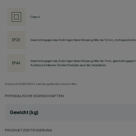
Class II
Geschützt gegen das Eindringen fester Körper größer als 12 mm, nicht geschützt
Geschützt gegen das Eindringen fester Körper größer als 1 mm, geschützt gegen 
Auf dem sichtbaren Teil des Produkts nach der Installation
Entspricht EN60598-1 und den geltenden Vorschriften.
PHYSIKALISCHE EIGENSCHAFTEN
Gewicht (kg)
PRODUKTZERTIFIZIERUNG