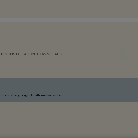
ATEN
INSTALLATION
DOWNLOADS
am besten geeignete alternative zu finden.