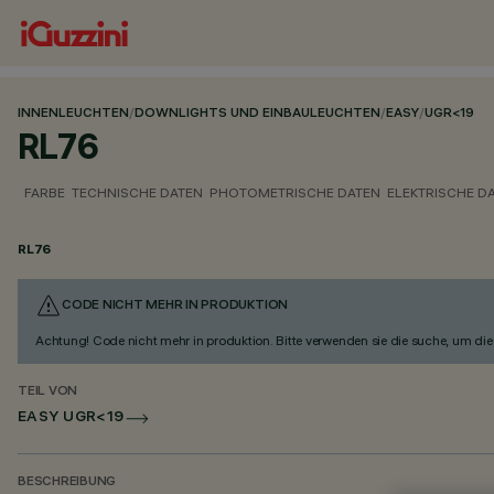
INNENLEUCHTEN
/
DOWNLIGHTS UND EINBAULEUCHTEN
/
EASY
/
UGR<19
RL76
FARBE
TECHNISCHE DATEN
PHOTOMETRISCHE DATEN
ELEKTRISCHE D
RL76
CODE NICHT MEHR IN PRODUKTION
Achtung! Code nicht mehr in produktion. Bitte verwenden sie die suche, um die 
TEIL VON
EASY UGR<19
BESCHREIBUNG