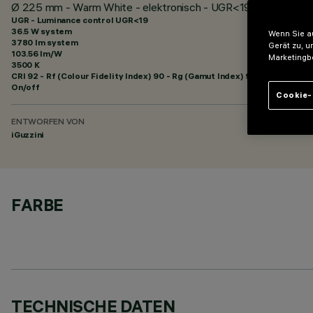
Ø 225 mm - Warm White - elektronisch - UGR<19
UGR - Luminance control UGR<19
36.5 W system
Wenn Sie au
3780 lm system
Gerät zu, u
103.56 lm/W
Marketingb
3500 K
CRI
92
- Rf (Colour Fidelity Index) 90 - Rg (Gamut Index) 98
On/off
Cookie-
ENTWORFEN VON
iGuzzini
FARBE
TECHNISCHE DATEN