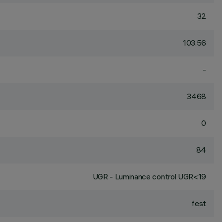
32
103.56
-
3468
0
84
UGR - Luminance control UGR<19
fest