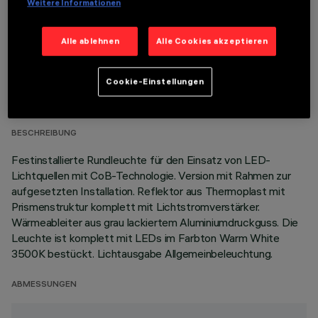
Weitere Informationen
Alle ablehnen
Alle Cookies akzeptieren
TECHNISCHE DATEN
Cookie-Einstellungen
LETZTES UPDATE: 06.08.2026
BESCHREIBUNG
Festinstallierte Rundleuchte für den Einsatz von LED-
Lichtquellen mit CoB-Technologie. Version mit Rahmen zur
aufgesetzten Installation. Reflektor aus Thermoplast mit
Prismenstruktur komplett mit Lichtstromverstärker.
Wärmeableiter aus grau lackiertem Aluminiumdruckguss. Die
Leuchte ist komplett mit LEDs im Farbton Warm White
3500K bestückt. Lichtausgabe Allgemeinbeleuchtung.
ABMESSUNGEN