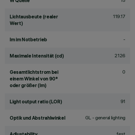
15
W Quelle
119.17
Lichtausbeute (realer
Wert)
-
lm im Notbetrieb
2126
Maximale Intensität (cd)
0
Gesamtlichtstrom bei
einem Winkel von 90°
oder größer (lm)
91
Light output ratio (LOR)
GL - general lighting
Optik und Abstrahlwinkel
fest
Adjustability