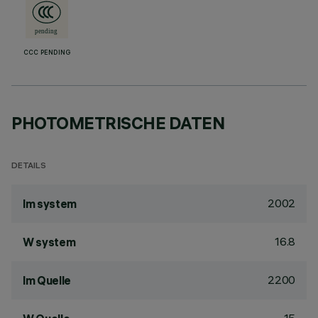
CCC PENDING
PHOTOMETRISCHE DATEN
DETAILS
2002
lm system
16.8
W system
2200
lm Quelle