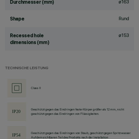
ø163
Durchmesser (mm)
Rund
Shape
ø153
Recessed hole
dimensions (mm)
TECHNISCHE LEISTUNG
Class II
Geschützt gegen das Eindringen fester Körper größer als 12 mm, nicht
geschützt gegen das Eindringen von Flüssigkeiten.
Geschützt gegen das Eindringen von Staub, geschützt gegen Spritzwasser.
Auf dem sichtbaren Teil des Produkts nach der Installation