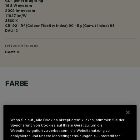
GL - general lighting
16.8 W system
2002 lm system
119.17 lm/W
3500 K
CRI
92
- Rf (Colour Fidelity Index) 90 - Rg (Gamut Index) 98
DALI-2
ENTWORFEN VON
iGuzzini
FARBE
Wenn Sie auf „Alle Cookies akzeptieren“ klicken, stimmen Sie der
Speicherung von Cookies auf Ihrem Gerät zu, um die
OPTIONALE KOMPONENTEN
Websitenavigation zu verbessern, die Websitenutzung zu
analysieren und unsere Marketingbemühungen zu unterstützen.