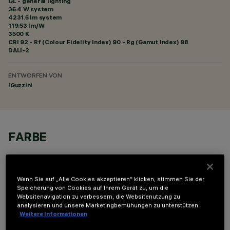
GL - general lighting
35.4 W system
4231.5 lm system
119.53 lm/W
3500 K
CRI
92
- Rf (Colour Fidelity Index) 90 - Rg (Gamut Index) 98
DALI-2
ENTWORFEN VON
iGuzzini
FARBE
Wenn Sie auf „Alle Cookies akzeptieren“ klicken, stimmen Sie der
Speicherung von Cookies auf Ihrem Gerät zu, um die
Websitenavigation zu verbessern, die Websitenutzung zu
analysieren und unsere Marketingbemühungen zu unterstützen.
TECHNISCHE DATEN
Weitere Informationen
LETZTES UPDATE: 05.08.2026