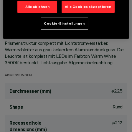
Alle ablehnen
Alle Cookies akzeptieren
BESCHREIBUNG
Festinstallierte Rundleuchte für den Einsatz von LED-
Cookie-Einstellungen
Lichtquellen mit CoB-Technologie. Version mit Rahmen zur
aufgesetzten Installation. Reflektor aus Thermoplast mit
Prismenstruktur komplett mit Lichtstromverstärker.
Wärmeableiter aus grau lackiertem Aluminiumdruckguss. Die
Leuchte ist komplett mit LEDs im Farbton Warm White
3500K bestückt. Lichtausgabe Allgemeinbeleuchtung.
ABMESSUNGEN
ø225
Durchmesser (mm)
Rund
Shape
ø212
Recessed hole
dimensions (mm)