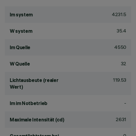
4231.5
lm system
35.4
W system
4550
lm Quelle
32
W Quelle
119.53
Lichtausbeute (realer
Wert)
-
lm im Notbetrieb
2631
Maximale Intensität (cd)
0