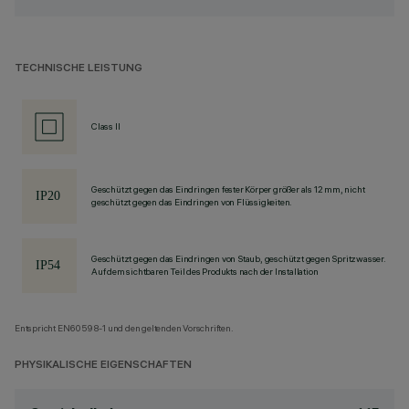
TECHNISCHE LEISTUNG
Class II
Geschützt gegen das Eindringen fester Körper größer als 12 mm, nicht
geschützt gegen das Eindringen von Flüssigkeiten.
Geschützt gegen das Eindringen von Staub, geschützt gegen Spritzwasser.
Auf dem sichtbaren Teil des Produkts nach der Installation
Entspricht EN60598-1 und den geltenden Vorschriften.
PHYSIKALISCHE EIGENSCHAFTEN