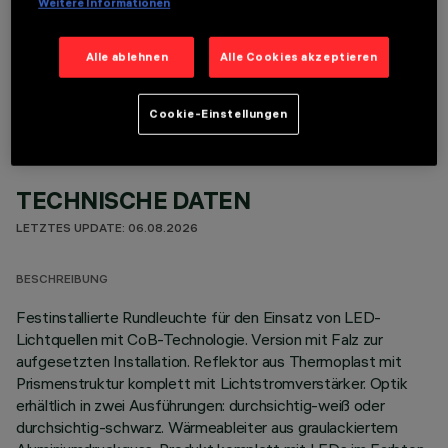
Weitere Informationen
OPTIONALE KOMPONENTEN
Alle ablehnen
Alle Cookies akzeptieren
Cookie-Einstellungen
TECHNISCHE DATEN
LETZTES UPDATE: 06.08.2026
BESCHREIBUNG
Festinstallierte Rundleuchte für den Einsatz von LED-
Lichtquellen mit CoB-Technologie. Version mit Falz zur
aufgesetzten Installation. Reflektor aus Thermoplast mit
Prismenstruktur komplett mit Lichtstromverstärker. Optik
erhältlich in zwei Ausführungen: durchsichtig-weiß oder
durchsichtig-schwarz. Wärmeableiter aus graulackiertem