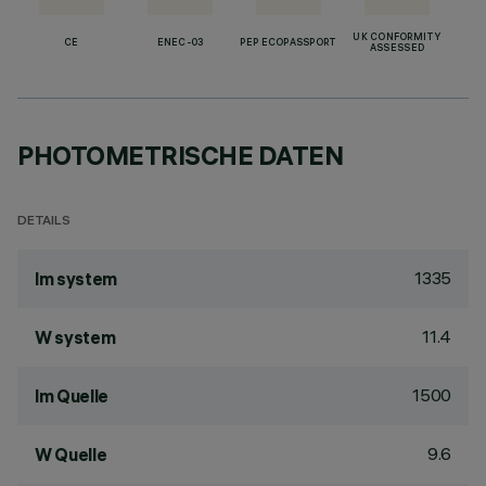
UK CONFORMITY
CE
ENEC-03
PEP ECOPASSPORT
ASSESSED
PHOTOMETRISCHE DATEN
DETAILS
1335
lm system
11.4
W system
1500
lm Quelle
9.6
W Quelle