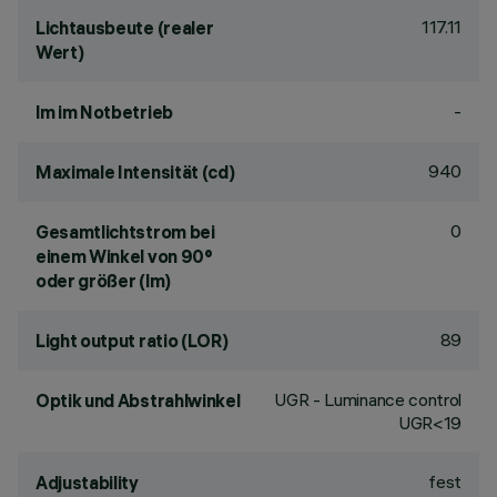
117.11
Lichtausbeute (realer
Wert)
-
lm im Notbetrieb
940
Maximale Intensität (cd)
0
Gesamtlichtstrom bei
einem Winkel von 90°
oder größer (lm)
89
Light output ratio (LOR)
UGR - Luminance control
Optik und Abstrahlwinkel
UGR<19
fest
Adjustability