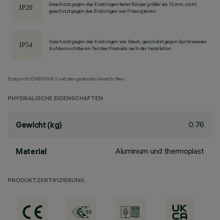
Geschützt gegen das Eindringen fester Körper größer als 12 mm, nicht
geschützt gegen das Eindringen von Flüssigkeiten.
Geschützt gegen das Eindringen von Staub, geschützt gegen Spritzwasser.
Auf dem sichtbaren Teil des Produkts nach der Installation
Entspricht EN60598-1 und den geltenden Vorschriften.
PHYSIKALISCHE EIGENSCHAFTEN
0.76
Gewicht (kg)
Aluminium und thermoplast
Material
PRODUKTZERTIFIZIERUNG