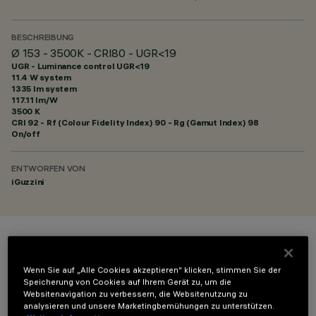
BESCHREIBUNG
Ø 153 - 3500K - CRI80 - UGR<19
UGR - Luminance control UGR<19
11.4 W system
1335 lm system
117.11 lm/W
3500 K
CRI
92
- Rf (Colour Fidelity Index) 90 - Rg (Gamut Index) 98
On/off
ENTWORFEN VON
iGuzzini
FARBE
Wenn Sie auf „Alle Cookies akzeptieren“ klicken, stimmen Sie der
Speicherung von Cookies auf Ihrem Gerät zu, um die
Websitenavigation zu verbessern, die Websitenutzung zu
analysieren und unsere Marketingbemühungen zu unterstützen.