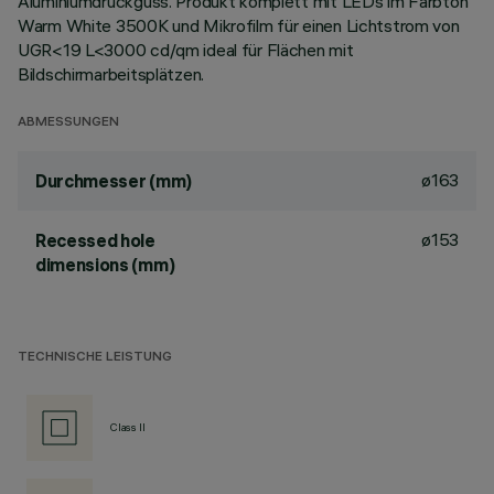
Aluminiumdruckguss. Produkt komplett mit LEDs im Farbton
Warm White 3500K und Mikrofilm für einen Lichtstrom von
UGR<19 L<3000 cd/qm ideal für Flächen mit
Bildschirmarbeitsplätzen.
ABMESSUNGEN
ø163
Durchmesser (mm)
ø153
Recessed hole
dimensions (mm)
TECHNISCHE LEISTUNG
Class II