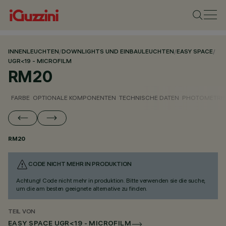
INNENLEUCHTEN
/
DOWNLIGHTS UND EINBAULEUCHTEN
/
EASY SPACE
/
UGR<19 - MICROFILM
RM20
FARBE
OPTIONALE KOMPONENTEN
TECHNISCHE DATEN
PHOTOMETRIS
RM20
CODE NICHT MEHR IN PRODUKTION
Achtung! Code nicht mehr in produktion. Bitte verwenden sie die suche,
um die am besten geeignete alternative zu finden.
TEIL VON
EASY SPACE UGR<19 - MICROFILM