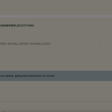
LGEMEINBELEUCHTUNG
ATEN
INSTALLATION
DOWNLOADS
am besten geeignete alternative zu finden.