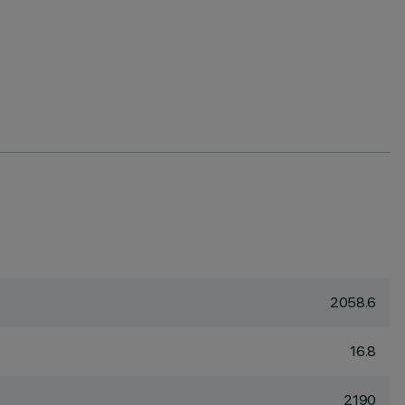
2058.6
16.8
2190