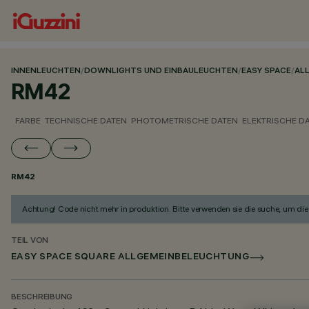
INNENLEUCHTEN
/
DOWNLIGHTS UND EINBAULEUCHTEN
/
EASY SPACE
/
AL
RM42
FARBE
TECHNISCHE DATEN
PHOTOMETRISCHE DATEN
ELEKTRISCHE D
RM42
Achtung! Code nicht mehr in produktion. Bitte verwenden sie die suche, um die 
TEIL VON
EASY SPACE SQUARE ALLGEMEINBELEUCHTUNG
BESCHREIBUNG