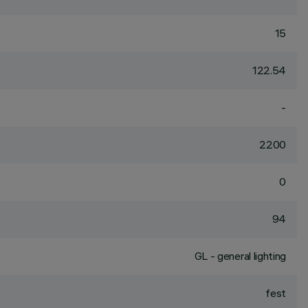
15
122.54
-
2200
0
94
GL - general lighting
fest