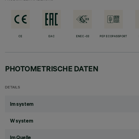
CE
EAC
ENEC-03
PEP ECOPASSPORT
PHOTOMETRISCHE DATEN
DETAILS
lm system
W system
lm Quelle