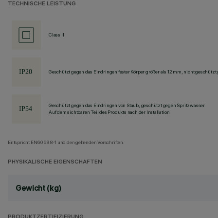
TECHNISCHE LEISTUNG
Class II
Geschützt gegen das Eindringen fester Körper größer als 12 mm, nicht geschützt
Geschützt gegen das Eindringen von Staub, geschützt gegen Spritzwasser.
Auf dem sichtbaren Teil des Produkts nach der Installation
Entspricht EN60598-1 und den geltenden Vorschriften.
PHYSIKALISCHE EIGENSCHAFTEN
Gewicht (kg)
PRODUKTZERTIFIZIERUNG