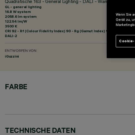
Quadratische 163 - General Lighting - DALI - Warm White - L
GL - general lighting
16.8 W system
Wenn Sie au
2058.6 lm system
Gerät zu, u
122.54 lm/W
Marketingb
3500 K
CRI
92
- Rf (Colour Fidelity Index) 90 - Rg (Gamut Index) 98
DALI-2
Cookie-
ENTWORFEN VON
iGuzzini
FARBE
TECHNISCHE DATEN