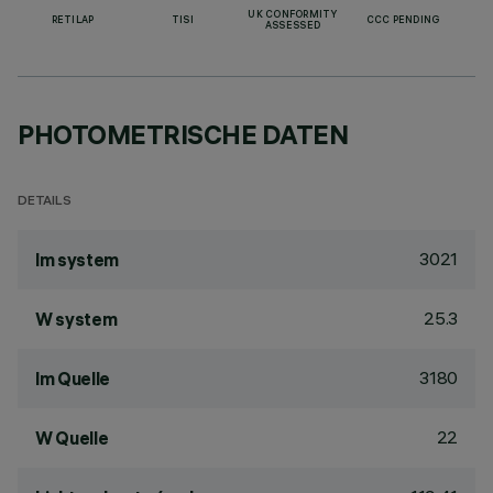
UK CONFORMITY
RETILAP
TISI
CCC PENDING
ASSESSED
PHOTOMETRISCHE DATEN
DETAILS
3021
lm system
25.3
W system
3180
lm Quelle
22
W Quelle