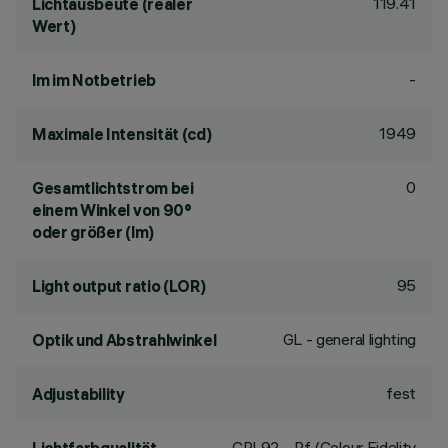
119.41
Lichtausbeute (realer
Wert)
-
lm im Notbetrieb
1949
Maximale Intensität (cd)
0
Gesamtlichtstrom bei
einem Winkel von 90°
oder größer (lm)
95
Light output ratio (LOR)
GL - general lighting
Optik und Abstrahlwinkel
fest
Adjustability
CRI
92
- Rf (Colour Fidelity