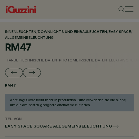
INNENLEUCHTEN
/
DOWNLIGHTS UND EINBAULEUCHTEN
/
EASY SPACE
/
ALLGEMEINBELEUCHTUNG
RM47
FARBE
TECHNISCHE DATEN
PHOTOMETRISCHE DATEN
ELEKTRISCHE D
RM47
Achtung! Code nicht mehr in produktion. Bitte verwenden sie die suche,
um die am besten geeignete alternative zu finden.
TEIL VON
EASY SPACE SQUARE ALLGEMEINBELEUCHTUNG