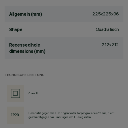
225x225x96
Allgemein (mm)
Quadratisch
Shape
212x212
Recessed hole
dimensions (mm)
TECHNISCHE LEISTUNG
Class II
Geschützt gegen das Eindringen fester Körper größer als 12 mm, nicht
geschützt gegen das Eindringen von Flüssigkeiten.