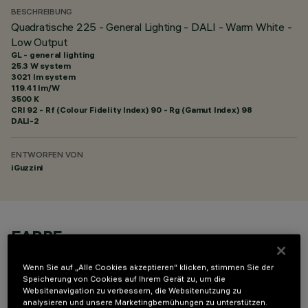
BESCHREIBUNG
Quadratische 225 - General Lighting - DALI - Warm White -
Low Output
GL - general lighting
25.3 W system
3021 lm system
119.41 lm/W
3500 K
CRI
92
- Rf (Colour Fidelity Index) 90 - Rg (Gamut Index) 98
DALI-2
ENTWORFEN VON
iGuzzini
FARBE
Wenn Sie auf „Alle Cookies akzeptieren“ klicken, stimmen Sie der
Speicherung von Cookies auf Ihrem Gerät zu, um die
Websitenavigation zu verbessern, die Websitenutzung zu
analysieren und unsere Marketingbemühungen zu unterstützen.