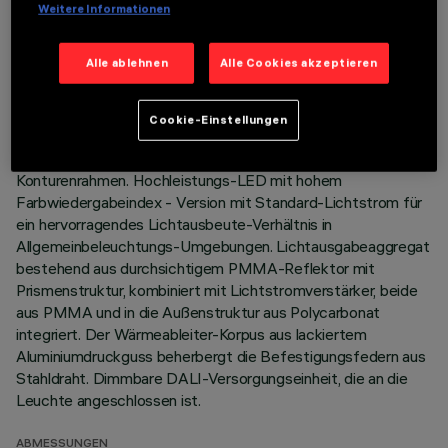
Weitere Informationen
TECHNISCHE DATEN
Alle ablehnen
Alle Cookies akzeptieren
LETZTES UPDATE: 06.08.2026
Cookie-Einstellungen
BESCHREIBUNG
Quadratische Einbauleuchte mit starrer Optik, Version mit
Konturenrahmen. Hochleistungs-LED mit hohem
Farbwiedergabeindex - Version mit Standard-Lichtstrom für
ein hervorragendes Lichtausbeute-Verhältnis in
Allgemeinbeleuchtungs-Umgebungen. Lichtausgabeaggregat
bestehend aus durchsichtigem PMMA-Reflektor mit
Prismenstruktur, kombiniert mit Lichtstromverstärker, beide
aus PMMA und in die Außenstruktur aus Polycarbonat
integriert. Der Wärmeableiter-Korpus aus lackiertem
Aluminiumdruckguss beherbergt die Befestigungsfedern aus
Stahldraht. Dimmbare DALI-Versorgungseinheit, die an die
Leuchte angeschlossen ist.
ABMESSUNGEN