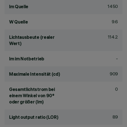
1450
lm Quelle
9.6
W Quelle
114.2
Lichtausbeute (realer
Wert)
-
lm im Notbetrieb
909
Maximale Intensität (cd)
0
Gesamtlichtstrom bei
einem Winkel von 90°
oder größer (lm)
89
Light output ratio (LOR)