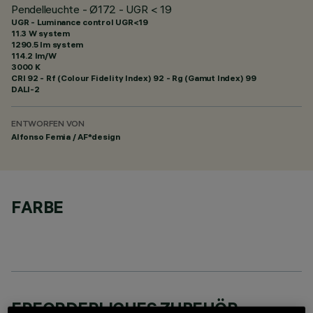
Pendelleuchte - Ø172 - UGR < 19
UGR - Luminance control UGR<19
11.3 W system
1290.5 lm system
114.2 lm/W
3000 K
CRI
92
- Rf (Colour Fidelity Index) 92 - Rg (Gamut Index) 99
DALI-2
ENTWORFEN VON
Alfonso Femia / AF*design
FARBE
ERFORDERLICHES ZUBEHÖR