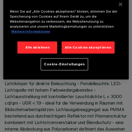
Um das Produkt ordnungsgemäß zu installieren und zu betreiben, muss eines der erforderlichen
Wenn Sie auf „Alle Cookies akzeptieren“ klicken, stimmen Sie der
Zubehörteile bestellt werden:
Speicherung von Cookies auf Ihrem Gerät zu, um die
Websitenavigation zu verbessern, die Websitenutzung zu
analysieren und unsere Marketingbemühungen zu unterstützen.
Weitere Informationen
TECHNISCHE DATEN
Alle ablehnen
Alle Cookies akzeptieren
LETZTES UPDATE: 06.08.2026
Cookie-Einstellungen
BESCHREIBUNG
Lichtkörper für direkte Beleuchtung - Pendelleuchte. LED-
Lichtquelle mit hohem Farbwiedergabeindex -
Lichtausstrahlung mit kontrollierter Leuchtdichte L < 3000
cd/qm - UGR < 19 - ideal für die Verwendung in Räumen mit
Bildschirmarbeitsplätzen. Lichtausgabeaggregat aus PMMA
bestehend aus durchsichtigem Reflektor mit Prismenstruktur
kombiniert mit Lichtstromverstärker und Blendschutz - eine
interne Abdeckung aus Polycarbonat definiert das Aussehen