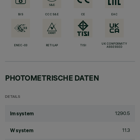
BIS
CCC S&E
CE
EAC
UK CONFORMITY
ENEC-03
RETILAP
TISI
ASSESSED
PHOTOMETRISCHE DATEN
DETAILS
1290.5
lm system
11.3
W system