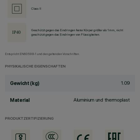
Class II
Geschützt gegen das Eindringen fester Körper größer als 1 mm, nicht
geschützt gegen das Eindringen von Flüssigkeiten.
Entspricht EN60598-1 und den geltenden Vorschriften.
PHYSIKALISCHE EIGENSCHAFTEN
1.09
Gewicht (kg)
Aluminium und thermoplast
Material
PRODUKTZERTIFIZIERUNG