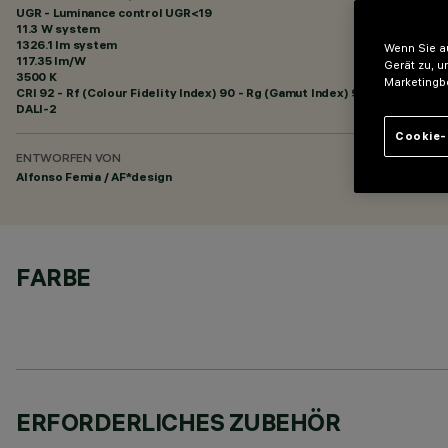
UGR - Luminance control UGR<19
11.3 W system
1326.1 lm system
Wenn Sie au
117.35 lm/W
Gerät zu, u
3500 K
Marketingb
CRI
92
- Rf (Colour Fidelity Index) 90 - Rg (Gamut Index) 98
DALI-2
Cookie-
ENTWORFEN VON
Alfonso Femia / AF*design
FARBE
ERFORDERLICHES ZUBEHÖR