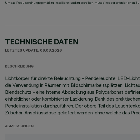
Um das Produkt ordnungsgemäß zu installieren und zu betreiben, muss eines der erforderlichen Zub
TECHNISCHE DATEN
LETZTES UPDATE: 06.08.2026
BESCHREIBUNG
Lichtkörper für direkte Beleuchtung - Pendelleuchte. LED-Licht
die Verwendung in Räumen mit Bildschirmarbeitsplätzen. Licht
Blendschutz - eine interne Abdeckung aus Polycarbonat defini
einheitlicher oder kombinierter Lackierung. Dank des praktisc
Pendelinstallation durchzuführen. Der obere Teil des Leuchtenk
Zubehör-Anschlussdose geliefert werden, ohne welche das Prod
ABMESSUNGEN