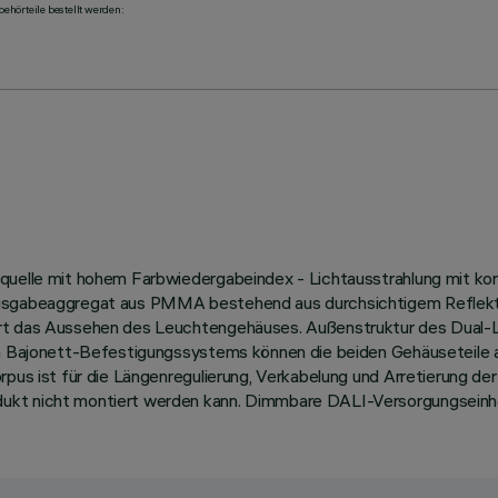
ehörteile bestellt werden:
quelle mit hohem Farbwiedergabeindex - Lichtausstrahlung mit kont
ausgabeaggregat aus PMMA bestehend aus durchsichtigem Reflekto
ert das Aussehen des Leuchtengehäuses. Außenstruktur des Dual-
hen Bajonett-Befestigungssystems können die beiden Gehäuseteile 
orpus ist für die Längenregulierung, Verkabelung und Arretierung d
ukt nicht montiert werden kann. Dimmbare DALI-Versorgungseinhei