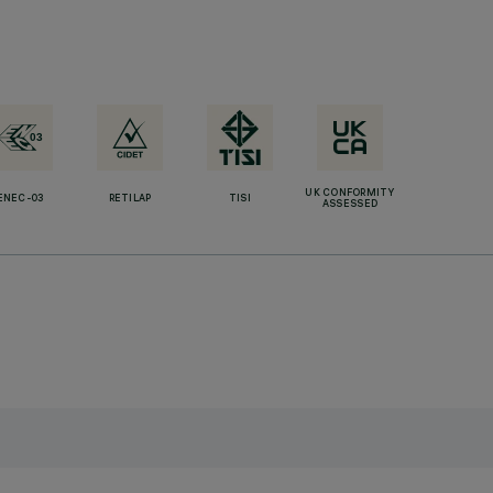
UK CONFORMITY
ENEC-03
RETILAP
TISI
ASSESSED