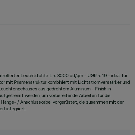
rollierter Leuchtdichte L < 3000 cd/qm - UGR < 19 - ideal für
r mit Prismenstruktur kombiniert mit Lichtstromverstärker und
Leuchtengehäuses aus gedrehtem Aluminium - Finish in
aufgetrennt werden, um vorbereitende Arbeiten für die
er Hänge- / Anschlusskabel vorgerüstet, die zusammen mit der
t integriert.