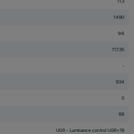
11.3
1490
9.6
117.35
-
934
0
89
UGR - Luminance control UGR<19