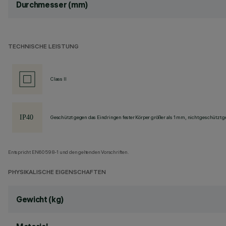
Durchmesser (mm)
TECHNISCHE LEISTUNG
Class II
Geschützt gegen das Eindringen fester Körper größer als 1 mm, nicht geschützt 
Entspricht EN60598-1 und den geltenden Vorschriften.
PHYSIKALISCHE EIGENSCHAFTEN
Gewicht (kg)