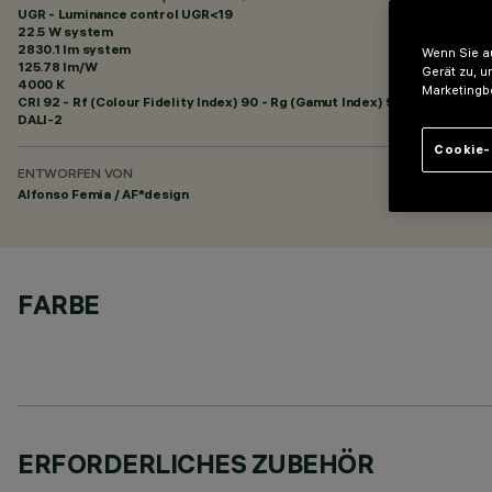
UGR - Luminance control UGR<19
22.5 W system
2830.1 lm system
Wenn Sie au
125.78 lm/W
Gerät zu, u
4000 K
Marketingb
CRI
92
- Rf (Colour Fidelity Index) 90 - Rg (Gamut Index) 98
DALI-2
Cookie-
ENTWORFEN VON
Alfonso Femia / AF*design
FARBE
ERFORDERLICHES ZUBEHÖR