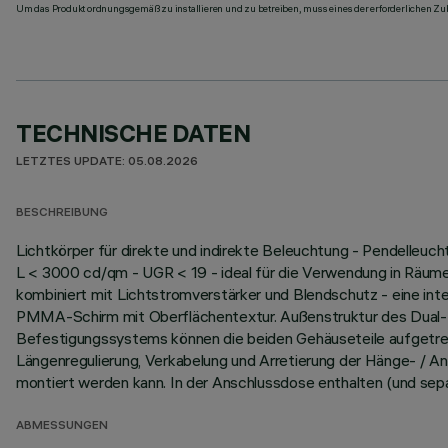
Um das Produkt ordnungsgemäß zu installieren und zu betreiben, muss eines der erforderlichen Zub
TECHNISCHE DATEN
LETZTES UPDATE: 05.08.2026
BESCHREIBUNG
Lichtkörper für direkte und indirekte Beleuchtung - Pendelleuc
L < 3000 cd/qm - UGR < 19 - ideal für die Verwendung in Räum
kombiniert mit Lichtstromverstärker und Blendschutz - eine in
PMMA-Schirm mit Oberflächentextur. Außenstruktur des Dual-Le
Befestigungssystems können die beiden Gehäuseteile aufgetrennt
Längenregulierung, Verkabelung und Arretierung der Hänge- / A
montiert werden kann. In der Anschlussdose enthalten (und se
ABMESSUNGEN