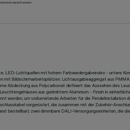
ehörteile bestellt werden:
hte. LED-Lichtquellen mit hohem Farbwiedergabeindex - untere Kom
en mit Bildschirmarbeitsplätzen. Lichtausgabeaggregat aus PMMA
terne Abdeckung aus Polycarbonat definiert das Aussehen des Leuc
uchtengehäuses aus gedrehtem Aluminium - Finish in einheitlicher
 werden, um vorbereitende Arbeiten für die Pendelinstallation du
nschlusskabel vorgerüstet, die zusammen mit der Zubehör-Anschlu
parat bestellbar): zwei dimmbare DALI-Versorgungseinheiten, die