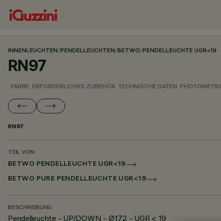
INNENLEUCHTEN
/
PENDELLEUCHTEN
/
BETWO
/
PENDELLEUCHTE UGR<19
RN97
FARBE
ERFORDERLICHES ZUBEHÖR
TECHNISCHE DATEN
PHOTOMETRI
RN97
TEIL VON
BETWO PENDELLEUCHTE UGR<19
BETWO PURE PENDELLEUCHTE UGR<19
BESCHREIBUNG
Pendelleuchte - UP/DOWN - Ø172 - UGR < 19