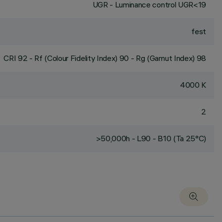
UGR - Luminance control UGR<19
fest
CRI
92
- Rf (Colour Fidelity Index) 90 - Rg (Gamut Index) 98
4000 K
2
>50,000h - L90 - B10 (Ta 25°C)