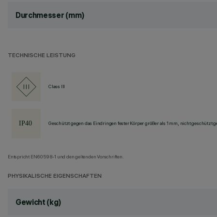
Durchmesser (mm)
TECHNISCHE LEISTUNG
Class III
Geschützt gegen das Eindringen fester Körper größer als 1 mm, nicht geschützt 
Entspricht EN60598-1 und den geltenden Vorschriften.
PHYSIKALISCHE EIGENSCHAFTEN
Gewicht (kg)