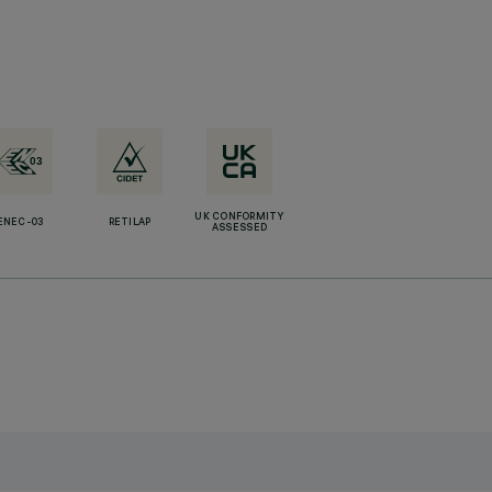
UK CONFORMITY
ENEC-03
RETILAP
ASSESSED