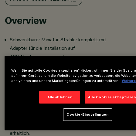
Overview
Schwenkbarer Miniatur-Strahler komplett mit
Adapter für die Installation auf
48V Niederspannungsschiene.
Aus Aluminium-Druckguss mit passiver Kühlung.
Wenn Sie auf „Alle Cookies akzeptieren“ klicken, stimmen Sie der Speic
Die integrierte Casambi-Technologie ermöglicht die
auf Ihrem Gerät zu, um die Websitenavigation zu verbessern, die Website
analysieren und unsere Marketingbemühungen zu unterstützen.
Weitere
unabhängige Steuerung jedes in die Schiene
eingesetzten Lichtmoduls.
Alle ablehnen
Alle Cookies akzeptieren
Das Gerät kann über die Casambi App gesteuert werden,
die die Funktionen Ein/Aus, Dimmen und Szenenabruf
Cookie-Einstellungen
ermöglicht.
Die App ist im
und im
App Store
Google Play Store
erhältlich.