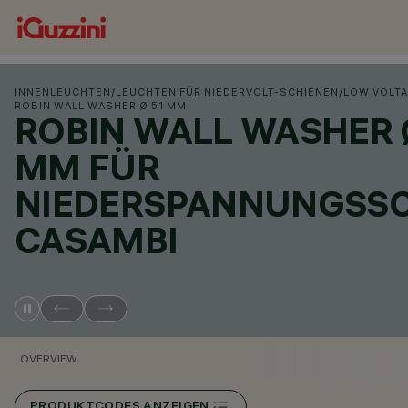
INNENLEUCHTEN
/
LEUCHTEN FÜR NIEDERVOLT-SCHIENEN
/
LOW VOLTA
ROBIN WALL WASHER Ø 51 MM
ROBIN WALL WASHER 
MM FÜR
NIEDERSPANNUNGSSC
CASAMBI
OVERVIEW
PRODUKTCODES ANZEIGEN