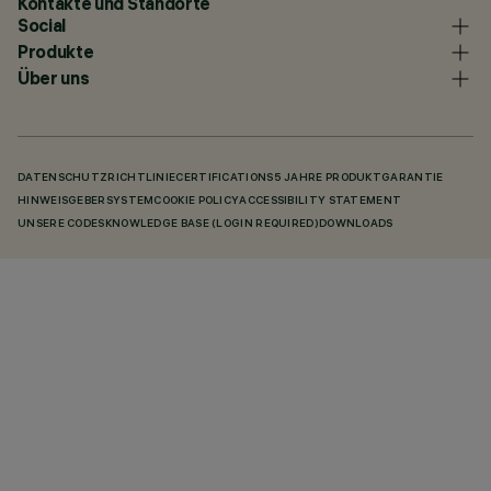
Kontakte und Standorte
Social
Produkte
Über uns
DATENSCHUTZRICHTLINIE
CERTIFICATIONS
5 JAHRE PRODUKTGARANTIE
HINWEISGEBERSYSTEM
COOKIE POLICY
ACCESSIBILITY STATEMENT
UNSERE CODES
KNOWLEDGE BASE (LOGIN REQUIRED)
DOWNLOADS