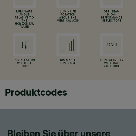
LUMINAIRE
LUMINAIRE
OPTI BEAM
ANGLE
ROTATION
HIGH-
RELATIVE TO
ABOUT THE
PERFORMANCE
THE
VERTICAL AXIS
REFLECTORS
HORIZONTAL
PLANE
INSTALLATION
DIMMABLE
COMPATIBILITY
WITHOUT
LUMINAIRE
WITH DALI
TOOLS
PROTOCOL
Produktcodes
Bleiben Sie über unsere