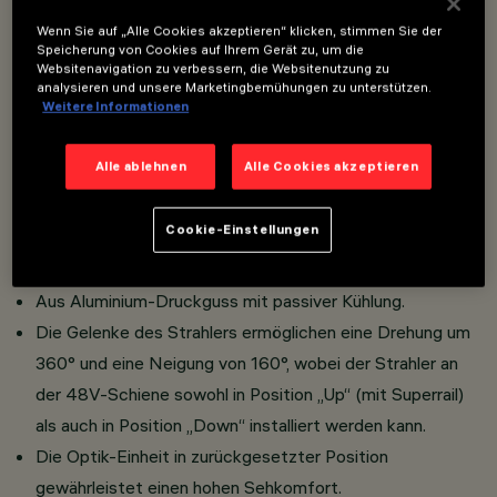
Overview
Wenn Sie auf „Alle Cookies akzeptieren“ klicken, stimmen Sie der
Speicherung von Cookies auf Ihrem Gerät zu, um die
Websitenavigation zu verbessern, die Websitenutzung zu
Schwenkbarer Miniatur-Strahler komplett mit
analysieren und unsere Marketingbemühungen zu unterstützen.
Weitere Informationen
Adapter für die Installation auf Superrail.
Der thermoplastische Adapter enthält die DC/DC-
Alle ablehnen
Alle Cookies akzeptieren
Treiberschaltung mit dimmbarer DALI-Funktionalität.
Die integrierte "Powerline“-Technologie ermöglicht die
Cookie-Einstellungen
unabhängige Steuerung jedes in die Schiene
eingesetzten Lichtmoduls.
Aus Aluminium-Druckguss mit passiver Kühlung.
Die Gelenke des Strahlers ermöglichen eine Drehung um
360° und eine Neigung von 160°, wobei der Strahler an
der 48V-Schiene sowohl in Position „Up“ (mit Superrail)
als auch in Position „Down“ installiert werden kann.
Die Optik-Einheit in zurückgesetzter Position
gewährleistet einen hohen Sehkomfort.