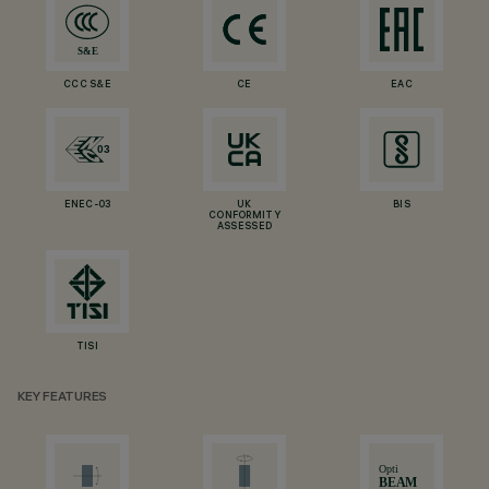
CCC S&E
CE
EAC
ENEC-03
UK
BIS
CONFORMITY
ASSESSED
TISI
KEY FEATURES