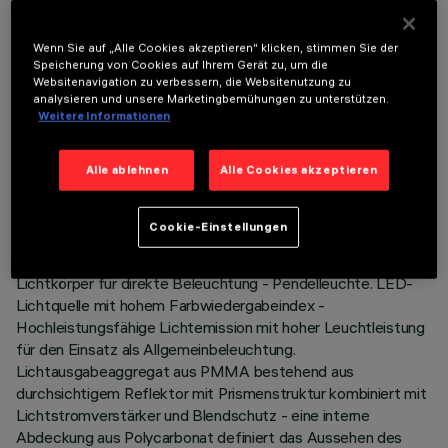
Um das Produkt ordnungsgemäß zu installieren und zu betreiben, muss eines der erforderlichen
Zubehörteile bestellt werden:
Wenn Sie auf „Alle Cookies akzeptieren“ klicken, stimmen Sie der
Speicherung von Cookies auf Ihrem Gerät zu, um die
Websitenavigation zu verbessern, die Websitenutzung zu
analysieren und unsere Marketingbemühungen zu unterstützen.
Weitere Informationen
TECHNISCHE DATEN
Alle ablehnen
Alle Cookies akzeptieren
LETZTES UPDATE: 06.08.2026
Cookie-Einstellungen
BESCHREIBUNG
Lichtkörper für direkte Beleuchtung - Pendelleuchte. LED-
Lichtquelle mit hohem Farbwiedergabeindex -
Hochleistungsfähige Lichtemission mit hoher Leuchtleistung
für den Einsatz als Allgemeinbeleuchtung.
Lichtausgabeaggregat aus PMMA bestehend aus
durchsichtigem Reflektor mit Prismenstruktur kombiniert mit
Lichtstromverstärker und Blendschutz - eine interne
Abdeckung aus Polycarbonat definiert das Aussehen des