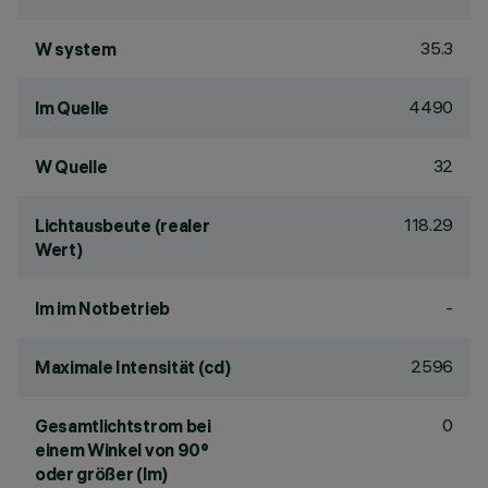
35.3
W system
4490
lm Quelle
32
W Quelle
118.29
Lichtausbeute (realer
Wert)
-
lm im Notbetrieb
2596
Maximale Intensität (cd)
0
Gesamtlichtstrom bei
einem Winkel von 90°
oder größer (lm)