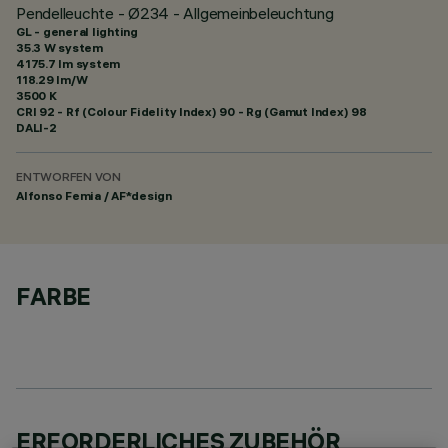
Pendelleuchte - Ø234 - Allgemeinbeleuchtung
GL - general lighting
35.3 W system
4175.7 lm system
118.29 lm/W
3500 K
CRI
92
- Rf (Colour Fidelity Index) 90 - Rg (Gamut Index) 98
DALI-2
ENTWORFEN VON
Alfonso Femia / AF*design
FARBE
ERFORDERLICHES ZUBEHÖR