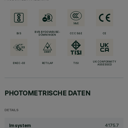
BVB BYGGVARUBE-
BIS
CCC S&E
CE
DÖMNINGEN
UK CONFORMITY
ENEC-03
RETILAP
TISI
ASSESSED
PHOTOMETRISCHE DATEN
DETAILS
4175.7
lm system