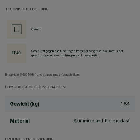
TECHNISCHE LEISTUNG
Class II
Geschützt gegen das Eindringen fester Körper größer als 1 mm, nicht
geschützt gegen das Eindringen von Flüssigkeiten.
Entspricht EN60598-1 und den geltenden Vorschriften.
PHYSIKALISCHE EIGENSCHAFTEN
1.84
Gewicht (kg)
Aluminium und thermoplast
Material
PRODUKTZERTIFIZIERUNG