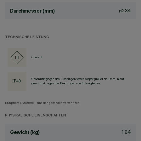
ø234
Durchmesser (mm)
TECHNISCHE LEISTUNG
Class III
Geschützt gegen das Eindringen fester Körper größer als 1 mm, nicht
geschützt gegen das Eindringen von Flüssigkeiten.
Entspricht EN60598-1 und den geltenden Vorschriften.
PHYSIKALISCHE EIGENSCHAFTEN
1.84
Gewicht (kg)