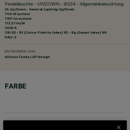
Pendelleuchte - UP/DOWN - Ø234 - Allgemeinbeleuchtung
GL Up/Down - General Lighting Up/Down
70.5 W system
7911 lm system
112.21 lm/W
3000 K
CRI
92
- Rf (Colour Fidelity Index) 92 - Rg (Gamut Index) 99
DALI-2
ENTWORFEN VON
Alfonso Femia / AF*design
FARBE
ERFORDERLICHES ZUBEHÖR