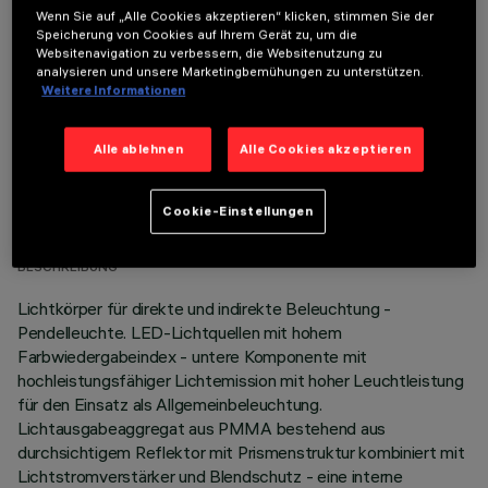
Wenn Sie auf „Alle Cookies akzeptieren“ klicken, stimmen Sie der
Um das Produkt ordnungsgemäß zu installieren und zu betreiben, muss eines der erforderlichen
Speicherung von Cookies auf Ihrem Gerät zu, um die
Zubehörteile bestellt werden:
Websitenavigation zu verbessern, die Websitenutzung zu
analysieren und unsere Marketingbemühungen zu unterstützen.
Weitere Informationen
Alle ablehnen
Alle Cookies akzeptieren
TECHNISCHE DATEN
Cookie-Einstellungen
LETZTES UPDATE: 06.08.2026
BESCHREIBUNG
Lichtkörper für direkte und indirekte Beleuchtung -
Pendelleuchte. LED-Lichtquellen mit hohem
Farbwiedergabeindex - untere Komponente mit
hochleistungsfähiger Lichtemission mit hoher Leuchtleistung
für den Einsatz als Allgemeinbeleuchtung.
Lichtausgabeaggregat aus PMMA bestehend aus
durchsichtigem Reflektor mit Prismenstruktur kombiniert mit
Lichtstromverstärker und Blendschutz - eine interne