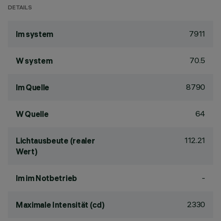
DETAILS
7911
lm system
70.5
W system
8790
lm Quelle
64
W Quelle
112.21
Lichtausbeute (realer
Wert)
-
lm im Notbetrieb
2330
Maximale Intensität (cd)