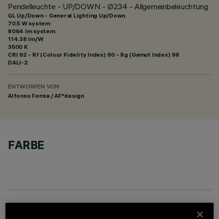
Pendelleuchte - UP/DOWN - Ø234 - Allgemeinbeleuchtung
GL Up/Down - General Lighting Up/Down
70.5 W system
8064 lm system
114.38 lm/W
3500 K
CRI
92
- Rf (Colour Fidelity Index) 90 - Rg (Gamut Index) 98
DALI-2
ENTWORFEN VON
Alfonso Femia / AF*design
FARBE
ERFORDERLICHES ZUBEHÖR