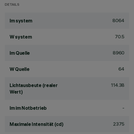
DETAILS
8064
lm system
70.5
W system
8960
lm Quelle
64
W Quelle
114.38
Lichtausbeute (realer
Wert)
-
lm im Notbetrieb
2375
Maximale Intensität (cd)