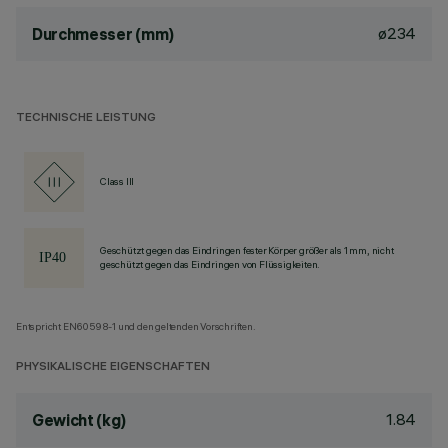
ø234
Durchmesser (mm)
TECHNISCHE LEISTUNG
Class III
Geschützt gegen das Eindringen fester Körper größer als 1 mm, nicht
geschützt gegen das Eindringen von Flüssigkeiten.
Entspricht EN60598-1 und den geltenden Vorschriften.
PHYSIKALISCHE EIGENSCHAFTEN
1.84
Gewicht (kg)