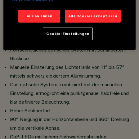
Installation auf Niedervolt/Superrail 48V Schiene.
Miniaturisierte Strahler mit integriertem, im Adapter
Alle ablehnen
Alle Cookies akzeptieren
versenkten DC/DC-Wandler.
Adapterverbindung zur Schiene ohne Werkzeug.
Cookie-Einstellungen
Strahlerkörper aus Aluminiumdruckguss.
Fortschrittliches optisches System mit behandelter
Glaslinse.
Manuelle Einstellung des Lichtstrahls von 11° bis 57°
mittels schwarz eloxiertem Aluminiumring.
Das optische System, kombiniert mit der manuellen
Einstellung, ermöglicht eine punktgenaue, halofreie und
klar definierte Beleuchtung.
Hoher Sehkomfort.
90° Neigung in der Horizontalebene und 360° Drehung
um die vertikale Achse.
CoB-LEDs mit hohem Farbwiedergabeindex.