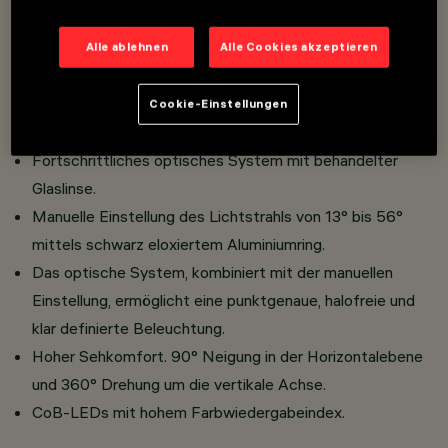
Installation auf Niedervolt/Superrail 48V Schiene.
Miniaturisierte Strahler mit integriertem, im Adapter
Alle ablehnen
Alle Cookies akzeptieren
versenkten DC/DC-Wandler.
Adapterverbindung zur Schiene ohne Werkzeug.
Cookie-Einstellungen
Strahlerkörper aus Aluminiumdruckguss.
Fortschrittliches optisches System mit behandelter
Glaslinse.
Manuelle Einstellung des Lichtstrahls von 13° bis 56°
mittels schwarz eloxiertem Aluminiumring.
Das optische System, kombiniert mit der manuellen
Einstellung, ermöglicht eine punktgenaue, halofreie und
klar definierte Beleuchtung.
Hoher Sehkomfort. 90° Neigung in der Horizontalebene
und 360° Drehung um die vertikale Achse.
CoB-LEDs mit hohem Farbwiedergabeindex.