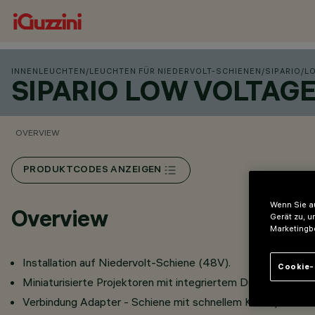
INNENLEUCHTEN
/
LEUCHTEN FÜR NIEDERVOLT-SCHIENEN
/
SIPARIO
/
L
SIPARIO LOW VOLTAG
OVERVIEW
PRODUKTCODES ANZEIGEN
Wenn Sie au
Overview
Gerät zu, u
Marketingb
Installation auf Niedervolt-Schiene (48V).
Cookie-
Miniaturisierte Projektoren mit integriertem DC/DC-Wandler
Verbindung Adapter - Schiene mit schnellem Klicksystem.