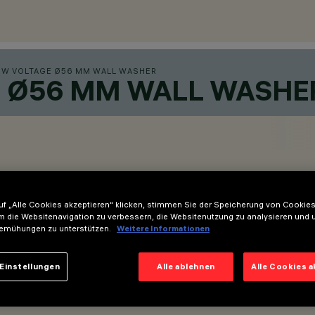
OW VOLTAGE Ø56 MM WALL WASHER
E Ø56 MM WALL WASHE
f „Alle Cookies akzeptieren“ klicken, stimmen Sie der Speicherung von Cookies
m die Websitenavigation zu verbessern, die Websitenutzung zu analysieren und 
emühungen zu unterstützen.
Weitere Informationen
Einstellungen
Alle ablehnen
Alle Cookies 
, der im Adapter verborgen ist.