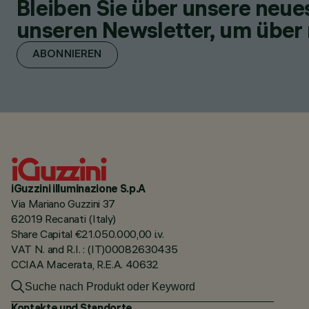
Bleiben Sie über unsere neu
unseren Newsletter, um über 
ABONNIEREN
iGuzzini illuminazione S.p.A
Via Mariano Guzzini 37
62019 Recanati (Italy)
Share Capital €21.050.000,00 i.v.
VAT N. and R.I. : (IT)00082630435
CCIAA Macerata, R.E.A. 40632
Kontakte und Standorte