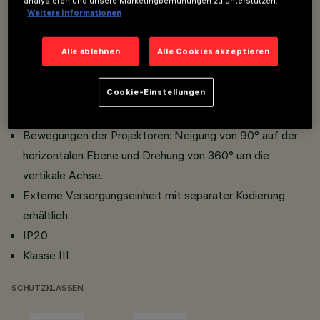
analysieren und unsere Marketingbemühungen zu unterstützen.
Weitere Informationen
Hergestellt aus Aluminiumdruckguss und
thermoplastischem Material.
Alle ablehnen
Alle Cookies akzeptieren
Opti Beam Lens mit hoher Lichtausbeute und
reduziertem Abstrahlwinkel.
Cookie-Einstellungen
LED-Versionen mit hohem Farbwiedergabeindex.
Hoher Sehkomfort.
Bewegungen der Projektoren: Neigung von 90° auf der
horizontalen Ebene und Drehung von 360° um die
vertikale Achse.
Externe Versorgungseinheit mit separater Kodierung
erhältlich.
IP20
Klasse III
SCHUTZKLASSEN