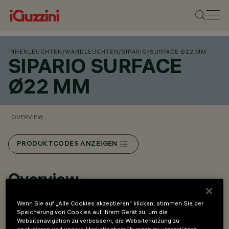
INNENLEUCHTEN
/
WANDLEUCHTEN
/
SIPARIO
/
SURFACE Ø22 MM
SIPARIO SURFACE
Ø22 MM
OVERVIEW
PRODUKTCODES ANZEIGEN
Overview
Wenn Sie auf „Alle Cookies akzeptieren“ klicken, stimmen Sie der
Leuchten für die Installation an Decke und Wand.
Speicherung von Cookies auf Ihrem Gerät zu, um die
Websitenavigation zu verbessern, die Websitenutzung zu
Aufbauversionen.