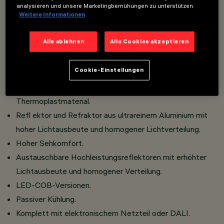
analysieren und unsere Marketingbemühungen zu unterstützen.
Overview
Weitere Informationen
Alle ablehnen
Alle Cookies akzeptieren
Für den Lebensmittelbereich geeignet: Fisch
Backwaren Pflege Obst und Gemüse.
Cookie-Einstellungen
versenkter Einbau.
Hergestellt aus Aluminium-Druckguss und
Thermoplastmaterial.
Refl ektor und Refraktor aus ultrareinem Aluminium mit
hoher Lichtausbeute und homogener Lichtverteilung.
Hoher Sehkomfort.
Austauschbare Hochleistungsreflektoren mit erhöhter
Lichtausbeute und homogener Verteilung.
LED-COB-Versionen.
Passiver Kühlung.
Komplett mit elektronischem Netzteil oder DALI.