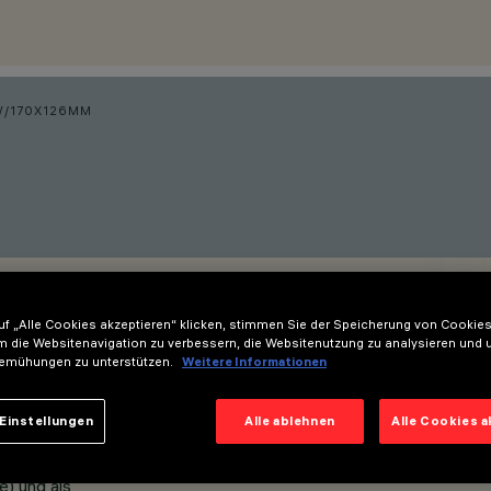
W
/
170X126MM
f „Alle Cookies akzeptieren“ klicken, stimmen Sie der Speicherung von Cookies
m die Websitenavigation zu verbessern, die Websitenutzung zu analysieren und 
emühungen zu unterstützen.
Weitere Informationen
Einstellungen
Alle ablehnen
Alle Cookies 
e) und als