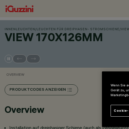
INNENLEUCHTEN
/
LEUCHTEN FÜR DREIPHASEN- STROMSCHIENE
/
VIE
VIEW 170X126MM
OVERVIEW
Wenn Sie au
PRODUKTCODES ANZEIGEN
Gerät zu, u
Marketingb
Overview
Cookie-
Installation auf dreiphasiger Schiene (auch als Pendelleucht