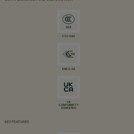
CCC S&E
ENEC-03
UK
CONFORMITY
ASSESSED
KEY FEATURES