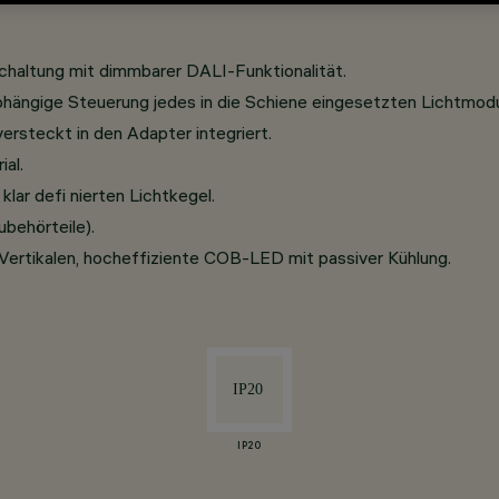
haltung mit dimmbarer DALI-Funktionalität.
abhängige Steuerung jedes in die Schiene eingesetzten Lichtmodu
rsteckt in den Adapter integriert.
al.
lar defi nierten Lichtkegel.
behörteile).
Vertikalen, hocheffiziente COB-LED mit passiver Kühlung.
IP20