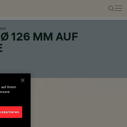
 MM
Ø 126 MM AUF
E
 auf Ihrem
unsere
akzeptieren