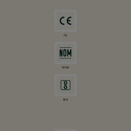
CE
NOM
BIS