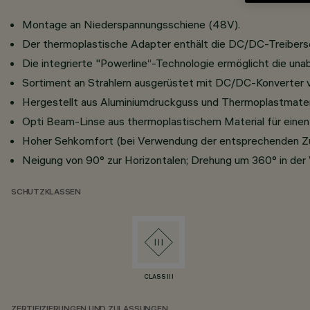
Montage an Niederspannungsschiene (48V).
Der thermoplastische Adapter enthält die DC/DC-Treibersc
Die integrierte "Powerline“-Technologie ermöglicht die un
Sortiment an Strahlern ausgerüstet mit DC/DC-Konverter ve
Hergestellt aus Aluminiumdruckguss und Thermoplastmateri
Opti Beam-Linse aus thermoplastischem Material für einen k
Hoher Sehkomfort (bei Verwendung der entsprechenden Zu
Neigung von 90° zur Horizontalen; Drehung um 360° in der 
SCHUTZKLASSEN
CLASS III
ZERTIFIZIERUNGEN UND ZULASSUNGEN