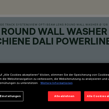
GE TRACK SYSTEM
/
VIEW OPTI BEAM LENS ROUND WALL WASHER Ø 126
S ROUND WALL WASHER 
HIENE DALI POWERLIN
f „Alle Cookies akzeptieren“ klicken, stimmen Sie der Speicherung von Cookies
m die Websitenavigation zu verbessern, die Websitenutzung zu analysieren und 
emühungen zu unterstützen.
Weitere Informationen
Einstellungen
Alle ablehnen
Alle Cookies 