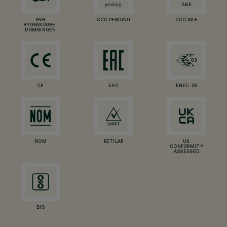
BVB
CCC PENDING
CCC S&E
BYGGVARUBE-
DÖMNINGEN
CE
EAC
ENEC-03
NOM
RETILAP
UK
CONFORMITY
ASSESSED
BIS