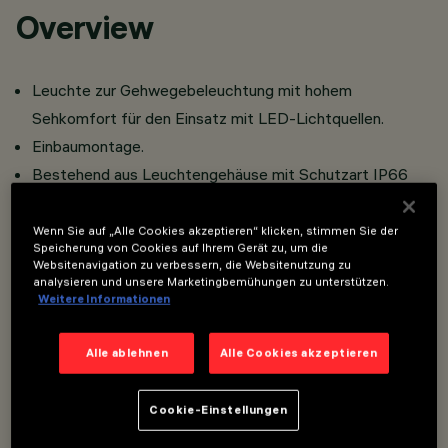
Overview
Leuchte zur Gehwegebeleuchtung mit hohem
Sehkomfort für den Einsatz mit LED-Lichtquellen.
Einbaumontage.
Bestehend aus Leuchtengehäuse mit Schutzart IP66
und separat zu bestellendem Mauereinbaugehäuse.
Leuchtengehäuse und Basis aus einer Aluminiumlegierung
Wenn Sie auf „Alle Cookies akzeptieren“ klicken, stimmen Sie der
Speicherung von Cookies auf Ihrem Gerät zu, um die
mit Pulverlack beschichtet, was eine hohe Beständigkeit
Websitenavigation zu verbessern, die Websitenutzung zu
analysieren und unsere Marketingbemühungen zu unterstützen.
gegen Witterungseinfl üsse und UV-Strahlen
Weitere Informationen
gewährleistet. Verschlussgehäuse aus
Kunststoffmaterial auf der Rückseite des
Alle ablehnen
Alle Cookies akzeptieren
Leuchtengehäuses.
Inklusive Kabelverschraubung aus Kunststoffmaterial
Cookie-Einstellungen
und abgehendem Kabel mit einer Länge von 0,5 m