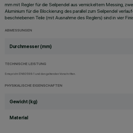
mm mit Regler für die Seilpendel aus vernickeltem Messing, zwei
Aluminium für die Blockierung des parallel zum Seilpendel verl
beschriebenen Teile (mit Ausnahme des Reglers) sind in vier Finis
ABMESSUNGEN
Durchmesser (mm)
TECHNISCHE LEISTUNG
Entspricht EN60598-1 und den geltenden Vorschriften.
PHYSIKALISCHE EIGENSCHAFTEN
Gewicht (kg)
Material