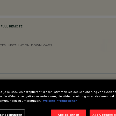
 FULL REMOTE
ATEN
INSTALLATION
DOWNLOADS
f „Alle Cookies akzeptieren“ klicken, stimmen Sie der Speicherung von Cookies
m die Websitenavigation zu verbessern, die Websitenutzung zu analysieren und 
emühungen zu unterstützen.
Weitere Informationen
 Remote über Seilpendel L=1.800mm
Einstellungen
Alle ablehnen
Alle Cookies 