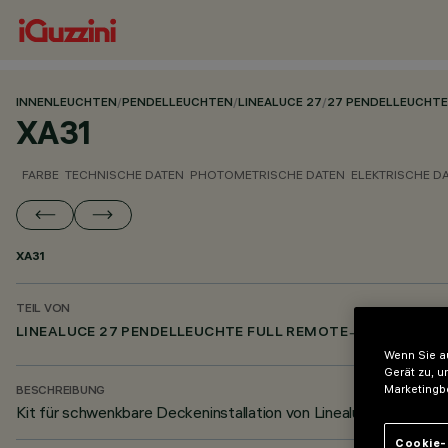
INNENLEUCHTEN
/
PENDELLEUCHTEN
/
LINEALUCE 27
/
27 PENDELLEUCHTE
XA31
FARBE
TECHNISCHE DATEN
PHOTOMETRISCHE DATEN
ELEKTRISCHE D
XA31
TEIL VON
LINEALUCE 27 PENDELLEUCHTE FULL REMOTE
Wenn Sie au
Gerät zu, u
Marketingb
BESCHREIBUNG
Kit für schwenkbare Deckeninstallation von Linealuce 27 Full
Cookie-