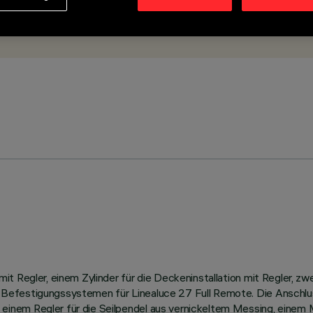
 Regler, einem Zylinder für die Deckeninstallation mit Regler, zwei
Befestigungssystemen für Linealuce 27 Full Remote. Die Anschlus
inem Regler für die Seilpendel aus vernickeltem Messing, einem 