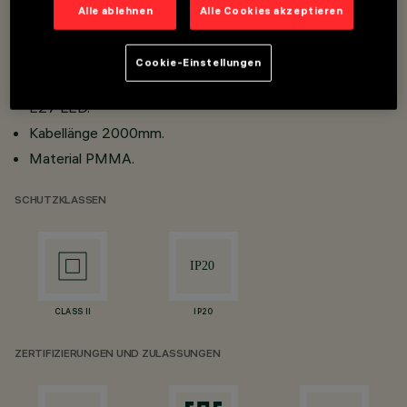
Alle ablehnen
Alle Cookies akzeptieren
Overview
Cookie-Einstellungen
Glühbirne nicht enthalten. Empfohlenes Leuchtmittel
E27 LED.
Kabellänge 2000mm.
Material PMMA.
SCHUTZKLASSEN
CLASS II
IP20
ZERTIFIZIERUNGEN UND ZULASSUNGEN