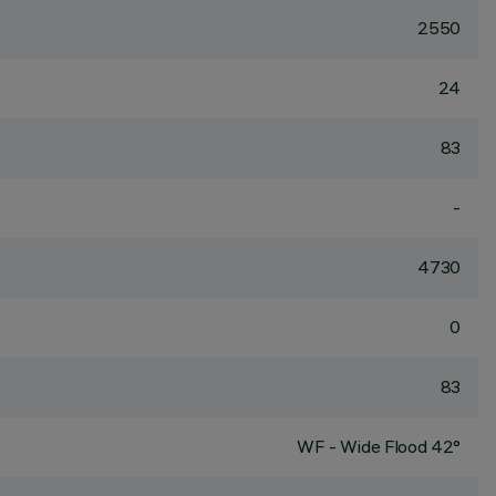
2550
24
83
-
4730
0
83
WF - Wide Flood 42°