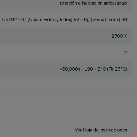
rotación e inclinación arriba/abajo
CRI
92
- Rf (Colour Fidelity Index) 92 - Rg (Gamut Index) 99
2700 K
2
>50,000h - L90 - B10 (Ta 25°C)
Ver Hoja de instrucciones