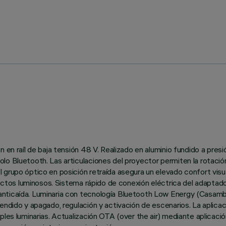
 en raíl de baja tensión 48 V. Realizado en aluminio fundido a pres
o Bluetooth. Las articulaciones del proyector permiten la rotación a
grupo óptico en posición retraída asegura un elevado confort visua
efectos luminosos. Sistema rápido de conexión eléctrica del adaptado
nticaída. Luminaria con tecnología Bluetooth Low Energy (Casambi)
endido y apagado, regulación y activación de escenarios. La aplica
ples luminarias. Actualización OTA (over the air) mediante aplicac