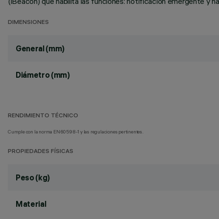
(iBeacon) que habilita las funciones: notificación emergente y n
DIMENSIONES
General (mm)
Diámetro (mm)
RENDIMIENTO TÉCNICO
Cumple con la norma EN60598-1 y las regulaciones pertinentes.
PROPIEDADES FÍSICAS
Peso (kg)
Material