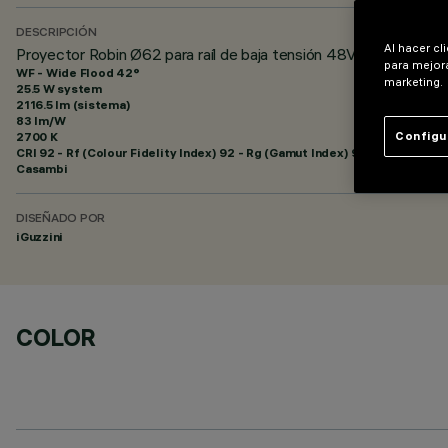
DESCRIPCIÓN
Al hacer cl
Proyector Robin Ø62 para raíl de baja tensión 48V - BLE Casa
para mejora
WF - Wide Flood 42°
marketing.
25.5 W system
2116.5 lm (sistema)
83 lm/W
2700 K
Configu
CRI
92
- Rf (Colour Fidelity Index) 92 - Rg (Gamut Index) 99
Casambi
DISEÑADO POR
iGuzzini
COLOR