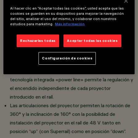
Overview
Al hacer clic en “Aceptar todas las cookies”, usted acepta que las
cookies se guarden en su dispositivo para mejorar la navegación
del sitio, analizar el uso del mismo, y colaborar con nuestros
estudios para marketing.
Más información
Proyector orientable miniaturizado con adaptador para
instalación en raíl de baja tensión de 48 V.
Rechazarlas todas
Aceptar todas las cookies
Realizado en aluminio fundido a presión con sistema de
disipación pasiva.
Configuración de cookies
El adaptador de material termoplástico incluye el circuito
driver DC/DC con función regulable DALI power line. La
tecnología integrada «power line» permite la regulación y
el encendido independiente de cada proyector
introducido en el raíl.
Las articulaciones del proyector permiten la rotación de
360° y la inclinación de 160° con la posibilidad de
instalación del proyector en el raíl de 48 V tanto en
posición “up” (con Superrail) como en posición “down”.