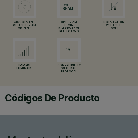
ADJUSTMENT
OPTI BEAM
INSTALLATION
OF LIGHT BEAM
HIGH-
WITHOUT
OPENING
PERFORMANCE
TOOLS
REFLECTORS
DIMMABLE
COMPATIBILITY
LUMINAIRE
WITH DALI
PROTOCOL
Códigos De Producto