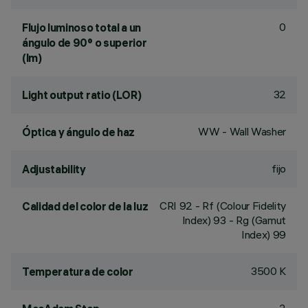
0
Flujo luminoso total a un
ángulo de 90° o superior
(lm)
32
Light output ratio (LOR)
WW - Wall Washer
Óptica y ángulo de haz
fijo
Adjustability
CRI
92
- Rf (Colour Fidelity
Calidad del color de la luz
Index) 93 - Rg (Gamut
Index) 99
3500 K
Temperatura de color