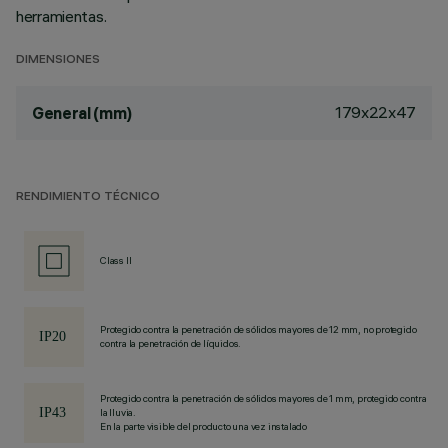
herramientas.
DIMENSIONES
179x22x47
General (mm)
RENDIMIENTO TÉCNICO
Class II
Protegido contra la penetración de sólidos mayores de 12 mm, no protegido
contra la penetración de líquidos.
Protegido contra la penetración de sólidos mayores de 1 mm, protegido contra
la lluvia.
En la parte visible del producto una vez instalado