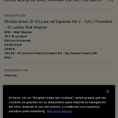
LASER BLADE XS WALL WASHER LGC 5X / 10X EMPOTRADO PARA SUPERRAIL DALI POWERLINE
DESCRIPCIÓN
Módulo lineal LB XS para raíl Superrail 48 V - DALI Powerline
- 10 celdas Wall Washer
WW - Wall Washer
18.7 W system
560 lm (sistema)
29.95 lm/W
3500 K
CRI
92
- Rf (Colour Fidelity Index) 93 - Rg (Gamut Index) 99
DALI
DISEÑADO POR
iGuzzini
Al hacer clic en “Aceptar todas las cookies”, usted acepta que las
COLOR
cookies se guarden en su dispositivo para mejorar la navegación
del sitio, analizar el uso del mismo, y colaborar con nuestros
estudios para marketing.
Más información