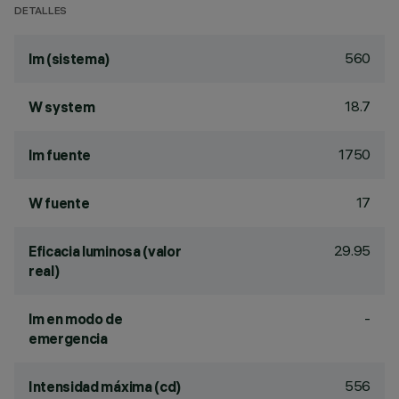
DETALLES
560
lm (sistema)
18.7
W system
1750
lm fuente
17
W fuente
29.95
Eficacia luminosa (valor
real)
-
lm en modo de
emergencia
556
Intensidad máxima (cd)