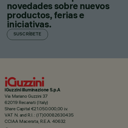
novedades sobre nuevos
productos, ferias e
iniciativas.
SUSCRÍBETE
iGuzzini illuminazione S.p.A
Via Mariano Guzzini 37
62019 Recanati (Italy)
Share Capital €21.050.000,00 i.v.
VAT N. and R.I. : (IT)00082630435
CCIAA Macerata, R.E.A. 40632