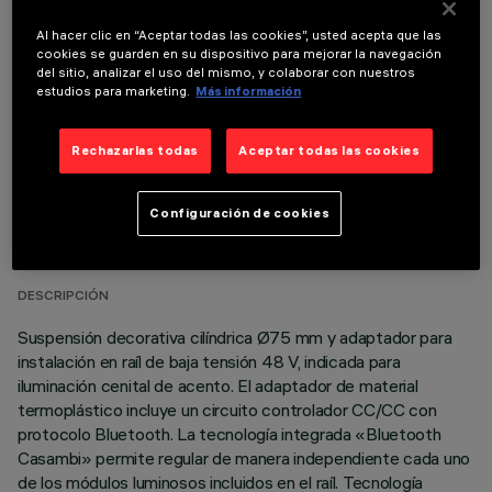
Al hacer clic en “Aceptar todas las cookies”, usted acepta que las
COMPONENTES OPCIONALES
cookies se guarden en su dispositivo para mejorar la navegación
del sitio, analizar el uso del mismo, y colaborar con nuestros
estudios para marketing.
Más información
Rechazarlas todas
Aceptar todas las cookies
DATOS TÉCNICOS
Configuración de cookies
ÚLTIMA ACTUALIZACIÓN: 07/08/2026
DESCRIPCIÓN
Suspensión decorativa cilíndrica Ø75 mm y adaptador para
instalación en raíl de baja tensión 48 V, indicada para
iluminación cenital de acento. El adaptador de material
termoplástico incluye un circuito controlador CC/CC con
protocolo Bluetooth. La tecnología integrada «Bluetooth
Casambi» permite regular de manera independiente cada uno
de los módulos luminosos incluidos en el raíl. Tecnología