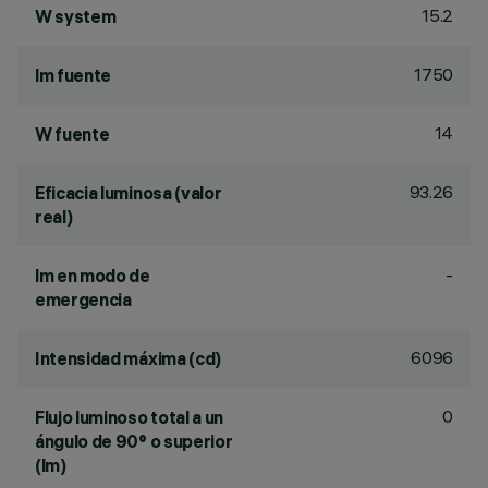
15.2
W system
1750
lm fuente
14
W fuente
93.26
Eficacia luminosa (valor
real)
-
lm en modo de
emergencia
6096
Intensidad máxima (cd)
0
Flujo luminoso total a un
ángulo de 90° o superior
(lm)