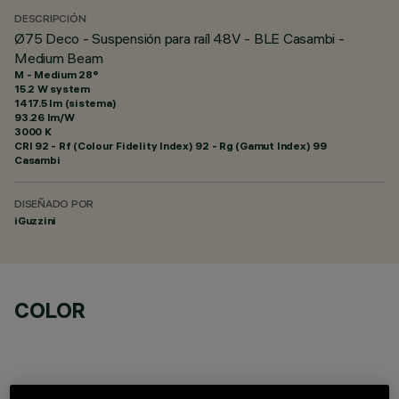
DESCRIPCIÓN
Ø75 Deco - Suspensión para raíl 48V - BLE Casambi -
Medium Beam
M - Medium 28°
15.2 W system
1417.5 lm (sistema)
93.26 lm/W
3000 K
CRI
92
- Rf (Colour Fidelity Index) 92 - Rg (Gamut Index) 99
Casambi
DISEÑADO POR
iGuzzini
COLOR