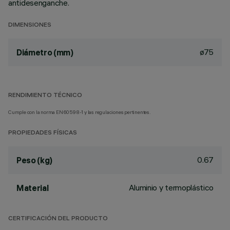
antidesenganche.
DIMENSIONES
ø75
Diámetro (mm)
RENDIMIENTO TÉCNICO
Cumple con la norma EN60598-1 y las regulaciones pertinentes.
PROPIEDADES FÍSICAS
0.67
Peso (kg)
Aluminio y termoplástico
Material
CERTIFICACIÓN DEL PRODUCTO