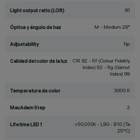
81
Light output ratio (LOR)
M - Medium 28°
Óptica y ángulo de haz
fijo
Adjustability
CRI
92
- Rf (Colour Fidelity
Calidad del color de la luz
Index) 92 - Rg (Gamut
Index) 99
3000 K
Temperatura de color
2
MacAdam Step
>50,000h - L90 - B10 (Ta
Lifetime LED 1
25°C)