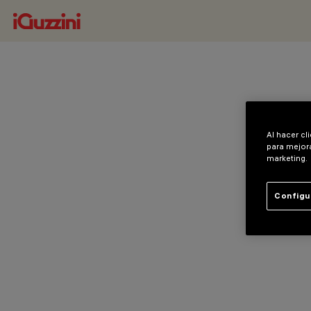
Al hacer cl
para mejora
marketing.
Configu