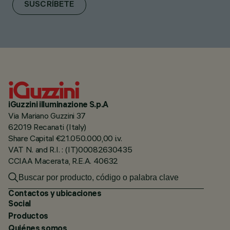
SUSCRÍBETE
iGuzzini illuminazione S.p.A
Via Mariano Guzzini 37
62019 Recanati (Italy)
Share Capital €21.050.000,00 i.v.
VAT N. and R.I. : (IT)00082630435
CCIAA Macerata, R.E.A. 40632
Contactos y ubicaciones
Social
Productos
Quiénes somos