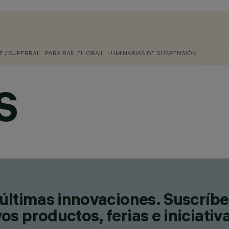
CATEGORÍAS
DOWNLIGHTS & EMPOTRABL
E / SUPERRAIL
PARA RAÍL FILORAIL
LUMINARIAS DE SUSPENSIÓN
RAÍLES DE BAJA TENSIÓN,
DESIGN
IGUZZINI
S
PRODUCTOS
372
AWARDS
últimas innovaciones. Suscríbe
s productos, ferias e iniciativ