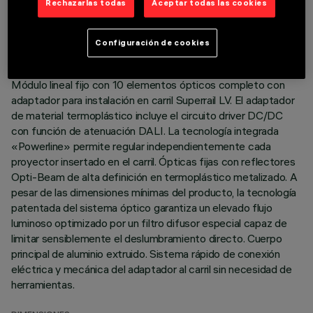
DATOS TÉCNICOS
Rechazarlas todas
Aceptar todas las cookies
ÚLTIMA ACTUALIZACIÓN: 03/08/2026
Configuración de cookies
DESCRIPCIÓN
Módulo lineal fijo con 10 elementos ópticos completo con
adaptador para instalación en carril Superrail LV. El adaptador
de material termoplástico incluye el circuito driver DC/DC
con función de atenuación DALI. La tecnología integrada
«Powerline» permite regular independientemente cada
proyector insertado en el carril. Ópticas fijas con reflectores
Opti-Beam de alta definición en termoplástico metalizado. A
pesar de las dimensiones mínimas del producto, la tecnología
patentada del sistema óptico garantiza un elevado flujo
luminoso optimizado por un filtro difusor especial capaz de
limitar sensiblemente el deslumbramiento directo. Cuerpo
principal de aluminio extruido. Sistema rápido de conexión
eléctrica y mecánica del adaptador al carril sin necesidad de
herramientas.