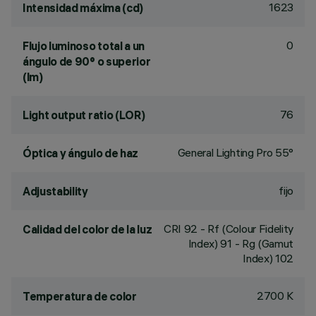
1623
Intensidad máxima (cd)
0
Flujo luminoso total a un
ángulo de 90° o superior
(lm)
76
Light output ratio (LOR)
General Lighting Pro 55°
Óptica y ángulo de haz
fijo
Adjustability
CRI
92
- Rf (Colour Fidelity
Calidad del color de la luz
Index) 91 - Rg (Gamut
Index) 102
2700 K
Temperatura de color