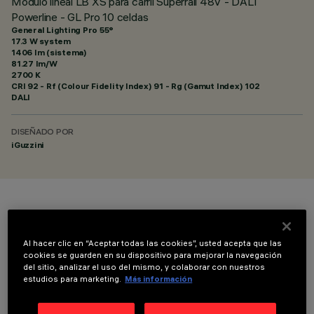
Módulo lineal LB XS para carril Superrail 48V - DALI
Powerline - GL Pro 10 celdas
General Lighting Pro 55°
17.3 W system
1406 lm (sistema)
81.27 lm/W
2700 K
CRI
92
- Rf (Colour Fidelity Index) 91 - Rg (Gamut Index) 102
DALI
DISEÑADO POR
iGuzzini
COLOR
Al hacer clic en “Aceptar todas las cookies”, usted acepta que las
cookies se guarden en su dispositivo para mejorar la navegación
del sitio, analizar el uso del mismo, y colaborar con nuestros
estudios para marketing.
Más información