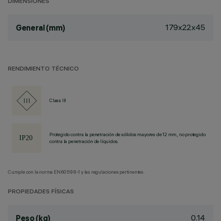
DIMENSIONES
179x22x45
General (mm)
RENDIMIENTO TÉCNICO
Class III
Protegido contra la penetración de sólidos mayores de 12 mm, no protegido
contra la penetración de líquidos.
Cumple con la norma EN60598-1 y las regulaciones pertinentes.
PROPIEDADES FÍSICAS
0.14
Peso (kg)