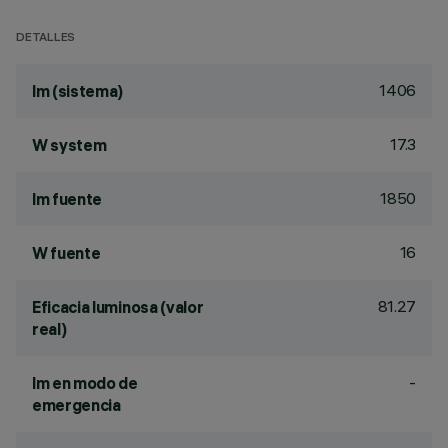
DETALLES
1406
lm (sistema)
17.3
W system
1850
lm fuente
16
W fuente
81.27
Eficacia luminosa (valor
real)
-
lm en modo de
emergencia