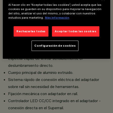
Al hacer clic en “Aceptar todas las cookies”, usted acepta que las
Módulo lineal fijo de 5 elementos ópticos con adaptador
cookies se guarden en su dispositivo para mejorar la navegación
del sitio, analizar el uso del mismo, y colaborar con nuestros
para instalación en Superrail.
estudios para marketing.
Más información
Ópticas fijas con reflectores Opti-Beam de alta
definición en material termoplástico metalizado.
Rechazarlas todas
Aceptar todas las cookies
Pese a las dimensiones mínimas del producto, la
tecnología patentada del sistema óptimo garantiza un
Configuración de cookies
elevado flujo lumínico optimizado por un filtro difusor
especial capaz de limitar sensiblemente el
deslumbramiento directo.
Cuerpo principal de aluminio extruido.
Sistema rápido de conexión eléctrica del adaptador
sobre raíl sin necesidad de herramientas.
Fijación mecánica con adaptador en raíl.
Controlador LED CC/CC integrado en el adaptador -
conexión directa en el Superrail.