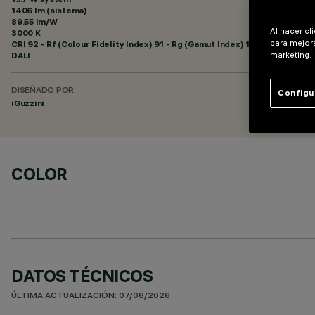
1406 lm (sistema)
89.55 lm/W
Al hacer cl
3000 K
para mejora
CRI
92
- Rf (Colour Fidelity Index) 91 - Rg (Gamut Index) 102
DALI
marketing.
DISEÑADO POR
Configu
iGuzzini
COLOR
DATOS TÉCNICOS
ÚLTIMA ACTUALIZACIÓN: 07/08/2026