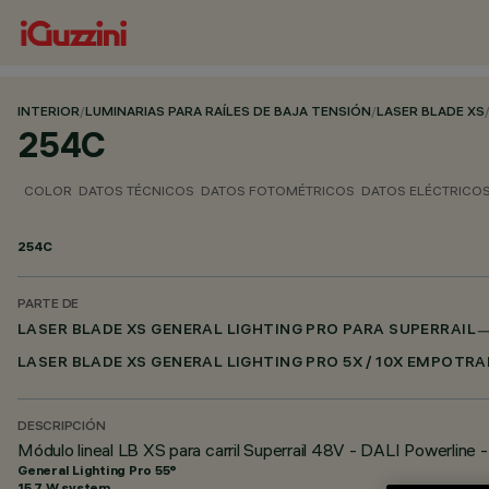
INTERIOR
/
LUMINARIAS PARA RAÍLES DE BAJA TENSIÓN
/
LASER BLADE XS
254C
COLOR
DATOS TÉCNICOS
DATOS FOTOMÉTRICOS
DATOS ELÉCTRICO
254C
PARTE DE
LASER BLADE XS GENERAL LIGHTING PRO PARA SUPERRAIL
LASER BLADE XS GENERAL LIGHTING PRO 5X / 10X EMPOTR
DESCRIPCIÓN
Módulo lineal LB XS para carril Superrail 48V - DALI Powerline 
General Lighting Pro 55°
15.7 W system