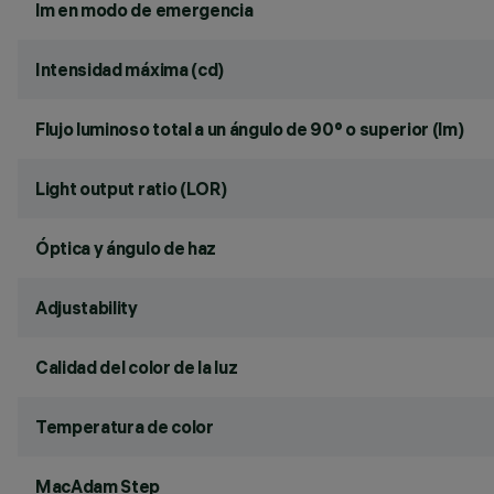
lm en modo de emergencia
Intensidad máxima (cd)
Flujo luminoso total a un ángulo de 90° o superior (lm)
Light output ratio (LOR)
Óptica y ángulo de haz
Adjustability
Calidad del color de la luz
Temperatura de color
MacAdam Step