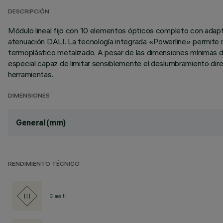
DESCRIPCIÓN
Módulo lineal fijo con 10 elementos ópticos completo con adaptad
atenuación DALI. La tecnología integrada «Powerline» permite re
termoplástico metalizado. A pesar de las dimensiones mínimas del
especial capaz de limitar sensiblemente el deslumbramiento direc
herramientas.
DIMENSIONES
General (mm)
RENDIMIENTO TÉCNICO
Class III