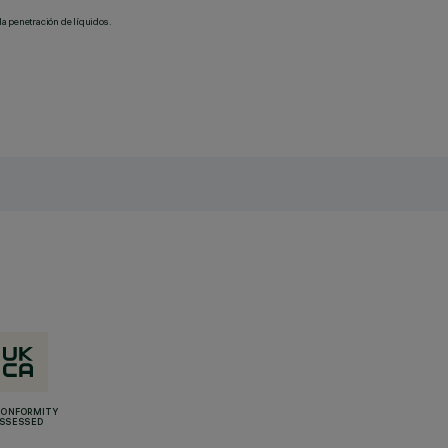
la penetración de líquidos.
CONFORMITY
SSESSED