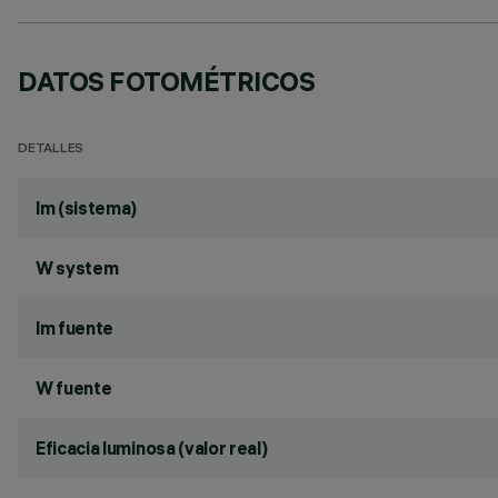
DATOS FOTOMÉTRICOS
DETALLES
lm (sistema)
W system
lm fuente
W fuente
Eficacia luminosa (valor real)