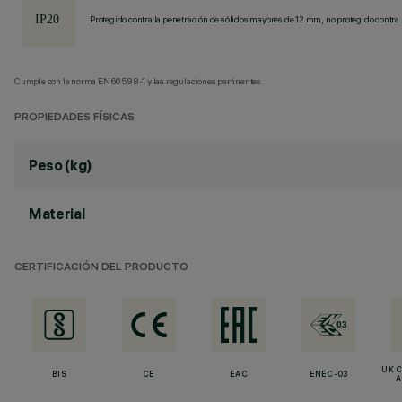
Protegido contra la penetración de sólidos mayores de 12 mm, no protegido contra 
Cumple con la norma EN60598-1 y las regulaciones pertinentes.
PROPIEDADES FÍSICAS
Peso (kg)
Material
CERTIFICACIÓN DEL PRODUCTO
UK 
BIS
CE
EAC
ENEC-03
A