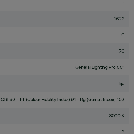
-
1623
0
76
General Lighting Pro 55°
fijo
CRI
92
- Rf (Colour Fidelity Index) 91 - Rg (Gamut Index) 102
3000 K
3