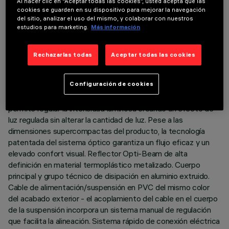
Al hacer clic en “Aceptar todas las cookies”, usted acepta que las
ÚLTIMA ACTUALIZACIÓN: 06/08/2026
cookies se guarden en su dispositivo para mejorar la navegación
del sitio, analizar el uso del mismo, y colaborar con nuestros
estudios para marketing.
Más información
DESCRIPCIÓN
Suspensión miniaturizada con lámpara led y adaptador para
Rechazarlas todas
Aceptar todas las cookies
instalación en raíl de baja tensión 48 V Filorail, indicada para
iluminación cenital de acento. Adaptador de material
Configuración de cookies
termoplástico con circuito controlador con tecnología PWM
(Pulse With Modulation). La tecnología integrada PWM
permite regular la intensidad luminosa creando un efecto de
luz regulada sin alterar la cantidad de luz. Pese a las
dimensiones supercompactas del producto, la tecnología
patentada del sistema óptico garantiza un flujo eficaz y un
elevado confort visual. Reflector Opti-Beam de alta
definición en material termoplástico metalizado. Cuerpo
principal y grupo técnico de disipación en aluminio extruido.
Cable de alimentación/suspensión en PVC del mismo color
del acabado exterior - el acoplamiento del cable en el cuerpo
de la suspensión incorpora un sistema manual de regulación
que facilita la alineación. Sistema rápido de conexión eléctrica