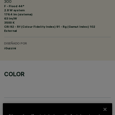
300
F - Flood 44°
2.8 W system
176.4 lm (sistema)
63 lm/W
3500 K
CRI
92
- Rf (Colour Fidelity Index) 91 - Rg (Gamut Index) 102
External
DISEÑADO POR
iGuzzini
COLOR
DATOS TÉCNICOS