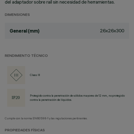
del adaptador sobre raíl sin necesidad de herramientas.
DIMENSIONES
26x26x300
General (mm)
RENDIMIENTO TÉCNICO
Class III
Protegido contra la penetración de sólidos mayores de 12 mm, no protegido
contra la penetración de líquidos.
Cumple con la norma EN60598-1 y las regulaciones pertinentes.
PROPIEDADES FÍSICAS