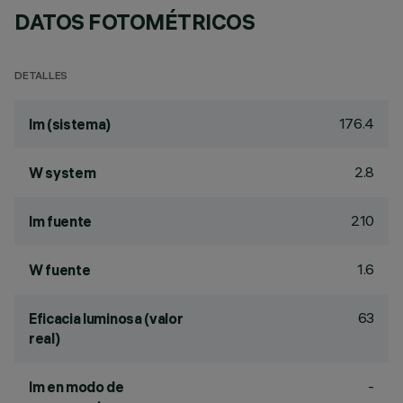
DATOS FOTOMÉTRICOS
DETALLES
176.4
lm (sistema)
2.8
W system
210
lm fuente
1.6
W fuente
63
Eficacia luminosa (valor
real)
-
lm en modo de