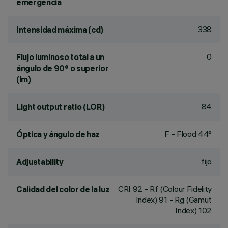
emergencia
338
Intensidad máxima (cd)
0
Flujo luminoso total a un
ángulo de 90° o superior
(lm)
84
Light output ratio (LOR)
F - Flood 44°
Óptica y ángulo de haz
fijo
Adjustability
CRI
92
- Rf (Colour Fidelity
Calidad del color de la luz
Index) 91 - Rg (Gamut
Index) 102